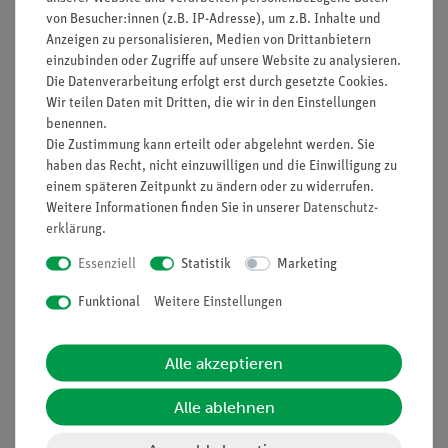
von Besucher:innen (z.B. IP-Adresse), um z.B. Inhalte und
Anzeigen zu personalisieren, Medien von Drittanbietern
einzubinden oder Zugriffe auf unsere Website zu analysieren.
Die Datenverarbeitung erfolgt erst durch gesetzte Cookies.
Nach oben
Wir teilen Daten mit Dritten, die wir in den Einstellungen
benennen.
Die Zustimmung kann erteilt oder abgelehnt werden. Sie
haben das Recht, nicht einzuwilligen und die Einwilligung zu
Informationen
Service
einem späteren Zeitpunkt zu ändern oder zu widerrufen.
Weitere Informationen finden Sie in unserer
Daten­schutz­
erklärung
.
Unternehmen
Übersicht Service
Essenziell
Statistik
Marketing
Projekte und Lösungen
Beratung & Showroom
Funktional
Weitere Einstellungen
Presse
Inventarisierungs- &
Einräumservice
Stellenangebote
Alle akzeptieren
Inbetriebnahme & Schulungen
Kontakt
Kundendienst
Hinweisgeberschutz
Alle ablehnen
Datenschutz