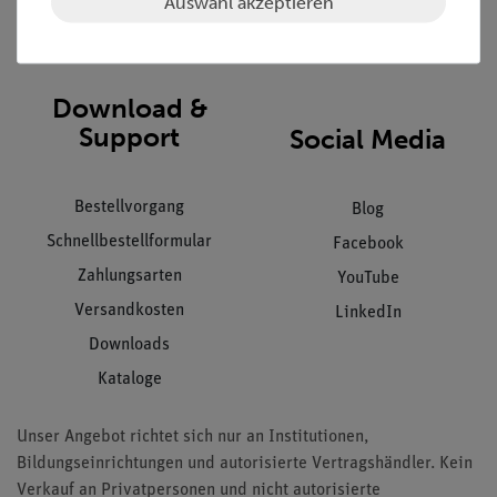
Auswahl akzeptieren
Impressum
AGB
Download &
Support
Social Media
Bestellvorgang
Blog
Schnellbestellformular
Facebook
Zahlungsarten
YouTube
Versandkosten
LinkedIn
Downloads
Kataloge
Unser Angebot richtet sich nur an Institutionen,
Bildungseinrichtungen und autorisierte Vertragshändler. Kein
Verkauf an Privatpersonen und nicht autorisierte