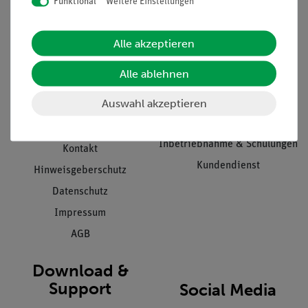
Funktional
Weitere Einstellungen
Informationen
Service
Alle akzeptieren
Unternehmen
Übersicht Service
Alle ablehnen
Projekte und Lösungen
Beratung & Showroom
Auswahl akzeptieren
Presse
Inventarisierungs- &
Einräumservice
Stellenangebote
Inbetriebnahme & Schulungen
Kontakt
Kundendienst
Hinweisgeberschutz
Datenschutz
Impressum
AGB
Download &
Support
Social Media