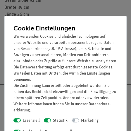
Gesamthöhe 92 cm
Breite 39 cm
Länge 26 cm
Gewicht 10,3 kg
Cookie Einstellungen
Wir verwenden Cookies und ähnliche Technologien auf
unserer Website und verarbeiten personenbezogene Daten
von Besucher:innen (z.B. IP-Adresse), um z.B. Inhalte und
Anzeigen zu personalisieren, Medien von Drittanbietern
einzubinden oder Zugriffe auf unsere Website zu analysieren.
Die Datenverarbeitung erfolgt erst durch gesetzte Cookies.
Versandkostenfrei ab 300,- €
Wir teilen Daten mit Dritten, die wir in den Einstellungen
benennen.
Die Zustimmung kann erteilt oder abgelehnt werden. Sie
haben das Recht, nicht einzuwilligen und die Einwilligung zu
einem späteren Zeitpunkt zu ändern oder zu widerrufen.
Weitere Informationen finden Sie in unserer
Daten­schutz­
erklärung
.
Nach oben
Essenziell
Statistik
Marketing