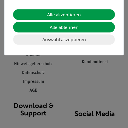
Informationen
Service
Alle akzeptieren
Unternehmen
Übersicht Service
Alle ablehnen
Projekte und Lösungen
Beratung & Showroom
Presse
Inventarisierungs- &
Auswahl akzeptieren
Einräumservice
Stellenangebote
Inbetriebnahme & Schulungen
Kontakt
Kundendienst
Hinweisgeberschutz
Datenschutz
Impressum
AGB
Download &
Support
Social Media