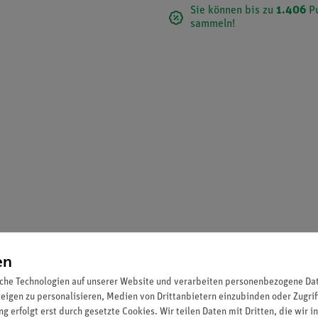
Sie können bis zu
1.406
Pu
sammeln!
en
che Technologien auf unserer Website und verarbeiten personenbezogene Date
zeigen zu personalisieren, Medien von Drittanbietern einzubinden oder Zugrif
g erfolgt erst durch gesetzte Cookies. Wir teilen Daten mit Dritten, die wir 