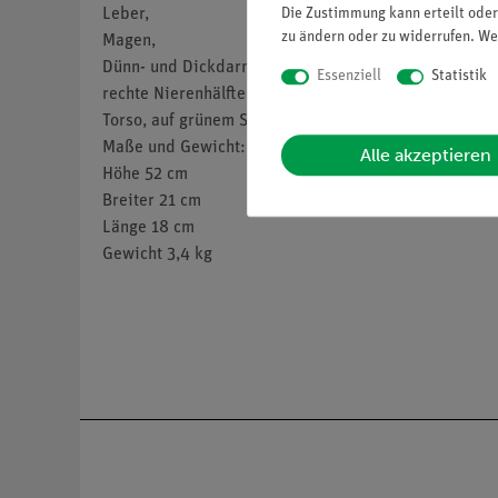
Die Zustimmung kann erteilt oder
Leber,
zu ändern oder zu widerrufen. We
Magen,
Dünn- und Dickdarm,
Essenziell
Statistik
rechte Nierenhälfte,
Torso, auf grünem Sockel.
Maße und Gewicht:
Alle akzeptieren
Höhe 52 cm
Breiter 21 cm
Länge 18 cm
Gewicht 3,4 kg