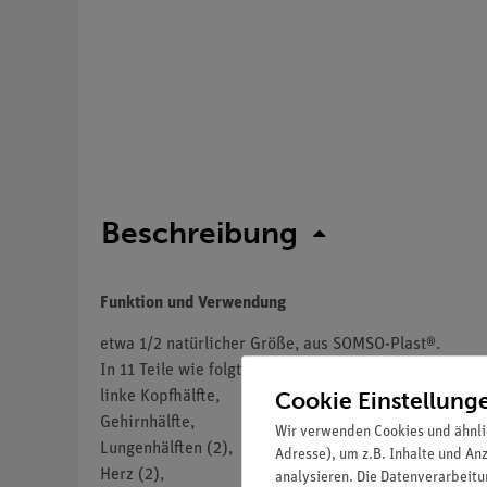
Beschreibung
Funktion und Verwendung
etwa 1/2 natürlicher Größe, aus SOMSO-Plast®.
In 11 Teile wie folgt zerlegbar:
Cookie Einstellung
linke Kopfhälfte,
Gehirnhälfte,
Wir verwenden Cookies und ähnli
Lungenhälften (2),
Adresse), um z.B. Inhalte und An
Herz (2),
analysieren. Die Datenverarbeitun