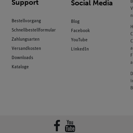
Support
Social Media
B
V
n
Bestellvorgang
Blog
H
Schnellbestellformular
Facebook
C
Zahlungsarten
YouTube
C
a
Versandkosten
LinkedIn
F
Downloads
a
Kataloge
D
i
B