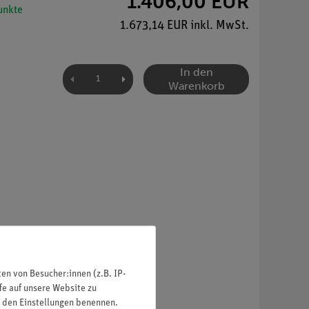
1.406,00 EUR
nkte
1.673,14 EUR inkl. MwSt.
In den
Warenkorb
n von Besucher:innen (z.B. IP-
fe auf unsere Website zu
in den Einstellungen benennen.