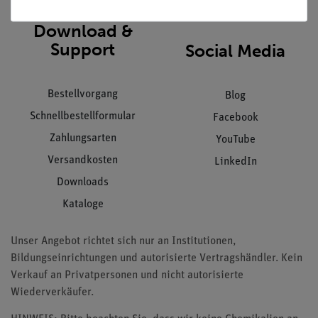
Download &
Support
Social Media
Bestellvorgang
Blog
Schnellbestellformular
Facebook
Zahlungsarten
YouTube
Versandkosten
LinkedIn
Downloads
Kataloge
Unser Angebot richtet sich nur an Institutionen,
Bildungseinrichtungen und autorisierte Vertragshändler. Kein
Verkauf an Privatpersonen und nicht autorisierte
Wiederverkäufer.