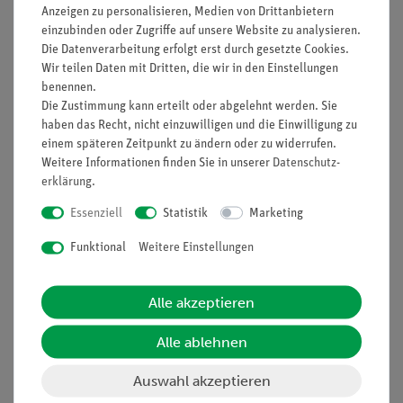
Anzeigen zu personalisieren, Medien von Drittanbietern
Nach oben
einzubinden oder Zugriffe auf unsere Website zu analysieren.
Die Datenverarbeitung erfolgt erst durch gesetzte Cookies.
Wir teilen Daten mit Dritten, die wir in den Einstellungen
benennen.
Die Zustimmung kann erteilt oder abgelehnt werden. Sie
Informationen
Service
haben das Recht, nicht einzuwilligen und die Einwilligung zu
einem späteren Zeitpunkt zu ändern oder zu widerrufen.
Weitere Informationen finden Sie in unserer
Daten­schutz­
Unternehmen
Übersicht Service
erklärung
.
Projekte und Lösungen
Beratung & Showroom
Essenziell
Statistik
Marketing
Presse
Inventarisierungs- &
Funktional
Weitere Einstellungen
Einräumservice
Stellenangebote
Inbetriebnahme & Schulungen
Kontakt
Alle akzeptieren
Kundendienst
Hinweisgeberschutz
Datenschutz
Alle ablehnen
Impressum
Auswahl akzeptieren
AGB