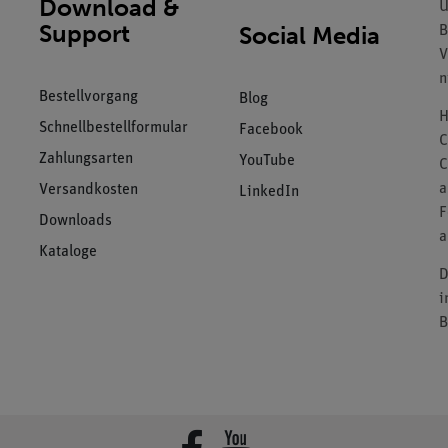
Download &
U
Support
Social Media
B
V
n
Bestellvorgang
Blog
H
Schnellbestellformular
Facebook
C
Zahlungsarten
YouTube
C
a
Versandkosten
LinkedIn
F
Downloads
a
Kataloge
D
i
B