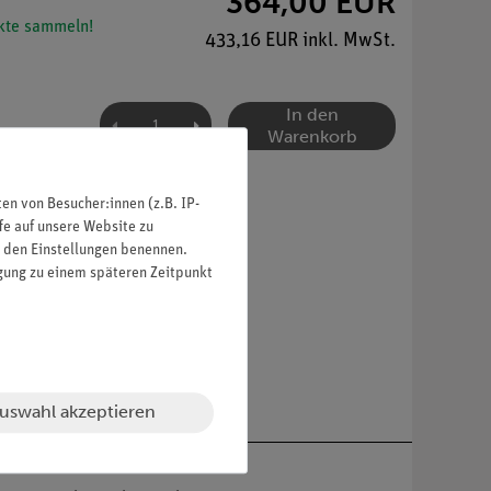
364,00 EUR
te sammeln!
433,16 EUR inkl. MwSt.
In den
Warenkorb
n von Besucher:innen (z.B. IP-
fe auf unsere Website zu
in den Einstellungen benennen.
igung zu einem späteren Zeitpunkt
uswahl akzeptieren