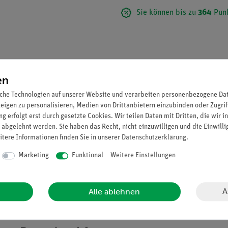
Sie können bis zu
364
Punk
en
che Technologien auf unserer Website und verarbeiten personenbezogene Date
zeigen zu personalisieren, Medien von Drittanbietern einzubinden oder Zugrif
g erfolgt erst durch gesetzte Cookies. Wir teilen Daten mit Dritten, die wir 
 abgelehnt werden. Sie haben das Recht, nicht einzuwilligen und die Einwill
itere Informationen finden Sie in unserer
Daten­schutz­erklärung
.
Marketing
Funktional
Weitere Einstellungen
f grüner Grundplatte.
A
Alle ablehnen