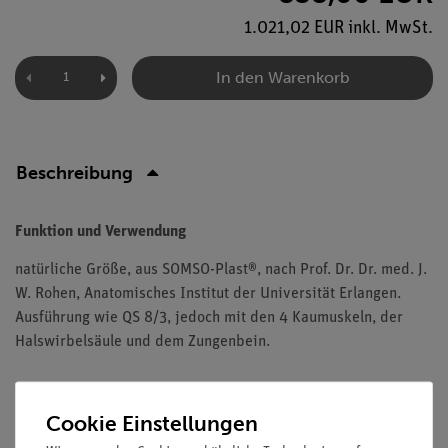
1.021,02 EUR inkl. MwSt.
In den Warenkorb
Beschreibung
Funktion und Verwendung
natürliche Größe, aus SOMSO-Plast®, nach Prof. Dr. Dr. med. J.
W. Rohen, Anatomisches Institut der Universität Erlangen.
Ausführung wie QS 8/3, jedoch mit den 4 Kaumuskeln, der
Halswirbelsäule und dem Zungenbein.
Cookie Einstellungen
Versandkostenfrei ab 300,- €