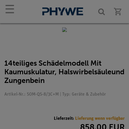
☰
14teiliges Schädelmodell Mit
Kaumuskulatur, Halswirbelsäuleund
Zungenbein
Artikel-Nr.: SOM-QS-8/3C+M | Typ: Geräte & Zubehör
Lieferzeit:
Lieferung wenn verfügbar
858,00 EUR