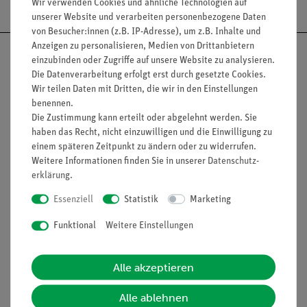
Wir verwenden Cookies und ähnliche Technologien auf
unserer Website und verarbeiten personenbezogene Daten
von Besucher:innen (z.B. IP-Adresse), um z.B. Inhalte und
Anzeigen zu personalisieren, Medien von Drittanbietern
einzubinden oder Zugriffe auf unsere Website zu analysieren.
Die Datenverarbeitung erfolgt erst durch gesetzte Cookies.
Wir teilen Daten mit Dritten, die wir in den Einstellungen
Nach oben
benennen.
Die Zustimmung kann erteilt oder abgelehnt werden. Sie
haben das Recht, nicht einzuwilligen und die Einwilligung zu
einem späteren Zeitpunkt zu ändern oder zu widerrufen.
Informationen
Service
Weitere Informationen finden Sie in unserer
Daten­schutz­
erklärung
.
Essenziell
Statistik
Marketing
Unternehmen
Übersicht Service
Projekte und Lösungen
Funktional
Weitere Einstellungen
Beratung & Showroom
Presse
Inventarisierungs- &
Einräumservice
Alle akzeptieren
Stellenangebote
Inbetriebnahme & Schulungen
Kontakt
Alle ablehnen
Kundendienst