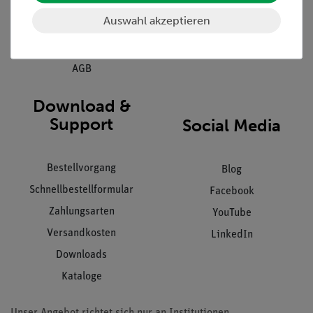
Hinweisgeberschutz
Auswahl akzeptieren
Datenschutz
Impressum
AGB
Download &
Support
Social Media
Bestellvorgang
Blog
Schnellbestellformular
Facebook
Zahlungsarten
YouTube
Versandkosten
LinkedIn
Downloads
Kataloge
Unser Angebot richtet sich nur an Institutionen,