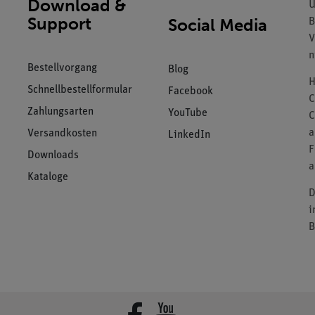
Download &
U
Support
Social Media
B
V
n
Bestellvorgang
Blog
H
Schnellbestellformular
Facebook
C
Zahlungsarten
YouTube
C
a
Versandkosten
LinkedIn
F
Downloads
a
Kataloge
D
i
B