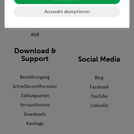
Kundendienst
Hinweisgeberschutz
Auswahl akzeptieren
Datenschutz
Impressum
AGB
Download &
Support
Social Media
Bestellvorgang
Blog
Schnellbestellformular
Facebook
Zahlungsarten
YouTube
Versandkosten
LinkedIn
Downloads
Kataloge