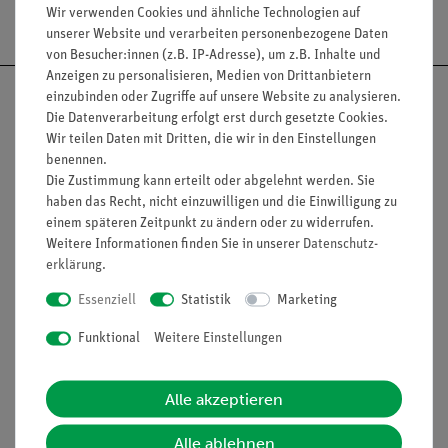
Versandkostenfrei ab 300,- €
Wir verwenden Cookies und ähnliche Technologien auf
unserer Website und verarbeiten personenbezogene Daten
von Besucher:innen (z.B. IP-Adresse), um z.B. Inhalte und
Anzeigen zu personalisieren, Medien von Drittanbietern
einzubinden oder Zugriffe auf unsere Website zu analysieren.
Die Datenverarbeitung erfolgt erst durch gesetzte Cookies.
Wir teilen Daten mit Dritten, die wir in den Einstellungen
Nach oben
benennen.
Die Zustimmung kann erteilt oder abgelehnt werden. Sie
haben das Recht, nicht einzuwilligen und die Einwilligung zu
einem späteren Zeitpunkt zu ändern oder zu widerrufen.
Weitere Informationen finden Sie in unserer
Daten­schutz­
Informationen
Service
erklärung
.
Essenziell
Statistik
Marketing
Unternehmen
Übersicht Service
Funktional
Weitere Einstellungen
Projekte und Lösungen
Beratung & Showroom
Presse
Inventarisierungs- &
Alle akzeptieren
Einräumservice
Stellenangebote
Inbetriebnahme & Schulungen
Kontakt
Alle ablehnen