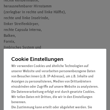
rechte Keilbeinhälfte,
herausnehmbarer Hirnstamm
(zerlegbar in rechte und linke Hälfte),
rechte und linke Inselrinde,
linker Streifenkörper,
rechte Capsula interna,
Balken,
Fornix,
limbisches System und
Ventrikelsystem als Ganzes,
Cookie Einstellungen
rechte und linke Kleinhirnhälfte.
Auf Stativ mit Sockel.
Wir verwenden Cookies und ähnliche Technologien auf
Maße und Gewicht:
unserer Website und verarbeiten personenbezogene Daten
von Besucher:innen (z.B. IP-Adresse), um z.B. Inhalte und
Höhe 16 cm
Anzeigen zu personalisieren, Medien von Drittanbietern
Breite 14 cm
einzubinden oder Zugriffe auf unsere Website zu analysieren.
Länge 16 cm
Die Datenverarbeitung erfolgt erst durch gesetzte Cookies.
Gewicht 0,65 kg
Wir teilen Daten mit Dritten, die wir in den Einstellungen
benennen.
Die Zustimmung kann erteilt oder abgelehnt werden. Sie