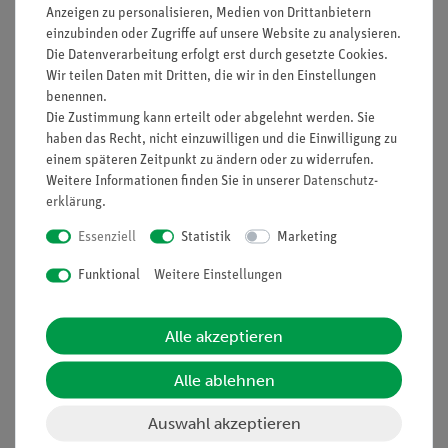
Anzeigen zu personalisieren, Medien von Drittanbietern
Nach oben
einzubinden oder Zugriffe auf unsere Website zu analysieren.
Die Datenverarbeitung erfolgt erst durch gesetzte Cookies.
Wir teilen Daten mit Dritten, die wir in den Einstellungen
benennen.
Die Zustimmung kann erteilt oder abgelehnt werden. Sie
Informationen
Service
haben das Recht, nicht einzuwilligen und die Einwilligung zu
einem späteren Zeitpunkt zu ändern oder zu widerrufen.
Weitere Informationen finden Sie in unserer
Daten­schutz­
Unternehmen
Übersicht Service
erklärung
.
Projekte und Lösungen
Beratung & Showroom
Essenziell
Statistik
Marketing
Presse
Inventarisierungs- &
Funktional
Weitere Einstellungen
Einräumservice
Stellenangebote
Inbetriebnahme & Schulungen
Kontakt
Alle akzeptieren
Kundendienst
Hinweisgeberschutz
Datenschutz
Alle ablehnen
Impressum
Auswahl akzeptieren
AGB