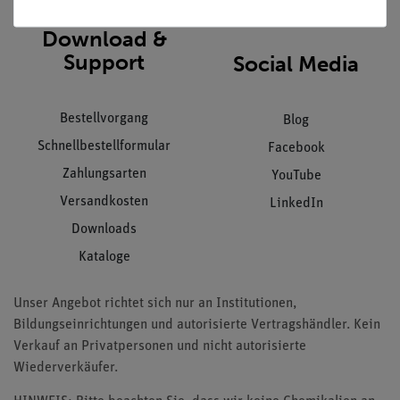
Download &
Support
Social Media
Bestellvorgang
Blog
Schnellbestellformular
Facebook
Zahlungsarten
YouTube
Versandkosten
LinkedIn
Downloads
Kataloge
Unser Angebot richtet sich nur an Institutionen,
Bildungseinrichtungen und autorisierte Vertragshändler. Kein
Verkauf an Privatpersonen und nicht autorisierte
Wiederverkäufer.