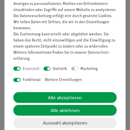
Anzeigen zu personalisieren, Medien von Drittanbietern
Nach oben
einzubinden oder Zugriffe auf unsere Website zu analysieren.
Die Datenverarbeitung erfolgt erst durch gesetzte Cookies.
Wir teilen Daten mit Dritten, die wir in den Einstellungen
benennen.
Die Zustimmung kann erteilt oder abgelehnt werden. Sie
Informationen
Service
haben das Recht, nicht einzuwilligen und die Einwilligung zu
einem späteren Zeitpunkt zu ändern oder zu widerrufen.
Weitere Informationen finden Sie in unserer
Daten­schutz­
Unternehmen
Übersicht Service
erklärung
.
Projekte und Lösungen
Beratung & Showroom
Essenziell
Statistik
Marketing
Presse
Inventarisierungs- &
Funktional
Weitere Einstellungen
Einräumservice
Stellenangebote
Inbetriebnahme & Schulungen
Kontakt
Alle akzeptieren
Kundendienst
Hinweisgeberschutz
Datenschutz
Alle ablehnen
Impressum
Auswahl akzeptieren
AGB