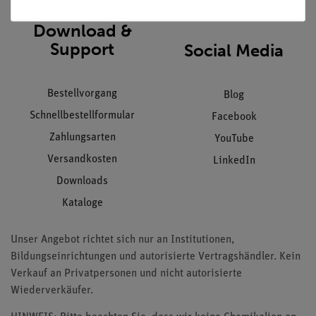
Download &
Support
Social Media
Bestellvorgang
Blog
Schnellbestellformular
Facebook
Zahlungsarten
YouTube
Versandkosten
LinkedIn
Downloads
Kataloge
Unser Angebot richtet sich nur an Institutionen,
Bildungseinrichtungen und autorisierte Vertragshändler. Kein
Verkauf an Privatpersonen und nicht autorisierte
Wiederverkäufer.