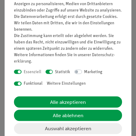
Anzeigen zu personalisieren, Medien von Drittanbietern
Nach oben
einzubinden oder Zugriffe auf unsere Website zu analysieren.
Die Datenverarbeitung erfolgt erst durch gesetzte Cookies.
Wir teilen Daten mit Dritten, die wir in den Einstellungen
benennen.
Die Zustimmung kann erteilt oder abgelehnt werden. Sie
Informationen
Service
haben das Recht, nicht einzuwilligen und die Einwilligung zu
einem späteren Zeitpunkt zu ändern oder zu widerrufen.
Weitere Informationen finden Sie in unserer
Daten­schutz­
Unternehmen
Übersicht Service
erklärung
.
Projekte und Lösungen
Beratung & Showroom
Essenziell
Statistik
Marketing
Presse
Inventarisierungs- &
Funktional
Weitere Einstellungen
Einräumservice
Stellenangebote
Inbetriebnahme & Schulungen
Kontakt
Alle akzeptieren
Kundendienst
Hinweisgeberschutz
Datenschutz
Alle ablehnen
Impressum
Auswahl akzeptieren
AGB