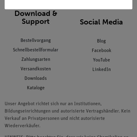
Download &
Support
Social Media
Bestellvorgang
Blog
Schnellbestellformular
Facebook
Zahlungsarten
YouTube
Versandkosten
LinkedIn
Downloads
Kataloge
Unser Angebot richtet sich nur an Institutionen,
Bildungseinrichtungen und autorisierte Vertragshändler. Kein
Verkauf an Privatpersonen und nicht autorisierte
Wiederverkäufer.