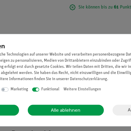
Sie können bis zu
61
Punkt
en
che Technologien auf unserer Website und verarbeiten personenbezogene Date
zeigen zu personalisieren, Medien von Drittanbietern einzubinden oder Zugrif
g erfolgt erst durch gesetzte Cookies. Wir teilen Daten mit Dritten, die wir 
 abgelehnt werden. Sie haben das Recht, nicht einzuwilligen und die Einwill
itere Informationen finden Sie in unserer
Daten­schutz­erklärung
.
Marketing
Funktional
Weitere Einstellungen
 so daß das Drehgelenk des Kopfes demonstriert werden kann.
A
Alle ablehnen