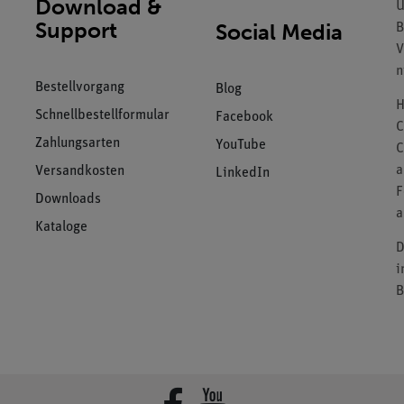
Download &
U
Support
Social Media
B
V
n
Bestellvorgang
Blog
H
Schnellbestellformular
Facebook
C
Zahlungsarten
YouTube
C
a
Versandkosten
LinkedIn
F
Downloads
a
Kataloge
D
i
B