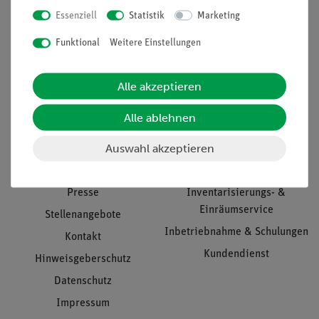
Essenziell
Statistik
Marketing
Nach oben
Funktional
Weitere Einstellungen
Alle akzeptieren
Informationen
Service
Alle ablehnen
Auswahl akzeptieren
Unternehmen
Übersicht Service
Projekte und Lösungen
Beratung & Showroom
Presse
Inventarisierungs- &
Einräumservice
Stellenangebote
Inbetriebnahme & Schulungen
Kontakt
Kundendienst
Hinweisgeberschutz
Datenschutz
Impressum