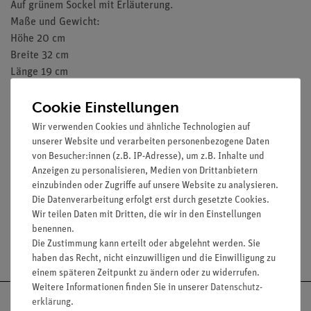
Auf grünem Sockel mit Erläuterung.
Maße und Gewicht:
Höhe 20 cm
Breite 32 cm
Länge 19 cm
Gewicht 1,4 kg
Cookie Einstellungen
Wir verwenden Cookies und ähnliche Technologien auf
unserer Website und verarbeiten personenbezogene Daten
von Besucher:innen (z.B. IP-Adresse), um z.B. Inhalte und
Anzeigen zu personalisieren, Medien von Drittanbietern
einzubinden oder Zugriffe auf unsere Website zu analysieren.
Die Datenverarbeitung erfolgt erst durch gesetzte Cookies.
Wir teilen Daten mit Dritten, die wir in den Einstellungen
benennen.
Versandkostenfrei ab 300,- €
Die Zustimmung kann erteilt oder abgelehnt werden. Sie
haben das Recht, nicht einzuwilligen und die Einwilligung zu
einem späteren Zeitpunkt zu ändern oder zu widerrufen.
Weitere Informationen finden Sie in unserer
Daten­schutz­
erklärung
.