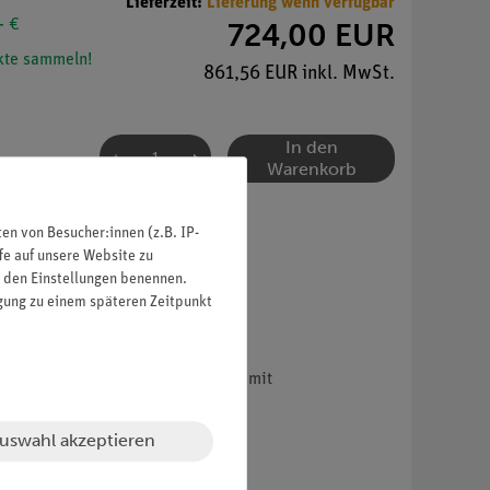
Lieferzeit:
Lieferung wenn verfügbar
- €
724,00 EUR
te sammeln!
861,56 EUR inkl. MwSt.
In den
Warenkorb
n von Besucher:innen (z.B. IP-
fe auf unsere Website zu
in den Einstellungen benennen.
igung zu einem späteren Zeitpunkt
. Ausführung wie QS 8/218, jedoch mit
uswahl akzeptieren