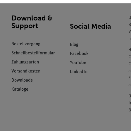
Download &
U
Support
Social Media
B
V
n
Bestellvorgang
Blog
H
Schnellbestellformular
Facebook
C
Zahlungsarten
YouTube
C
a
Versandkosten
LinkedIn
F
Downloads
a
Kataloge
D
i
B