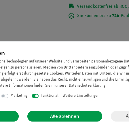
Versandkostenfrei ab 300,
Sie können bis zu
724
Punk
en
che Technologien auf unserer Website und verarbeiten personenbezogene Date
zeigen zu personalisieren, Medien von Drittanbietern einzubinden oder Zugrif
g erfolgt erst durch gesetzte Cookies. Wir teilen Daten mit Dritten, die wir 
 abgelehnt werden. Sie haben das Recht, nicht einzuwilligen und die Einwill
itere Informationen finden Sie in unserer
Daten­schutz­erklärung
.
Marketing
Funktional
Weitere Einstellungen
r. med. J. W. Rohen, Anatomisches Institut der Universität Erlangen
A
Alle ablehnen