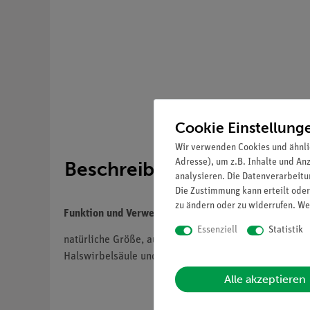
Cookie Einstellung
Wir verwenden Cookies und ähnli
Adresse), um z.B. Inhalte und An
Beschreibung
analysieren. Die Datenverarbeitun
Die Zustimmung kann erteilt oder
zu ändern oder zu widerrufen. We
Funktion und Verwendung
Essenziell
Statistik
natürliche Größe, aus SOMSO-Plast®, nach Prof. Dr. D
Halswirbelsäule und Zungenbein.
Alle akzeptieren