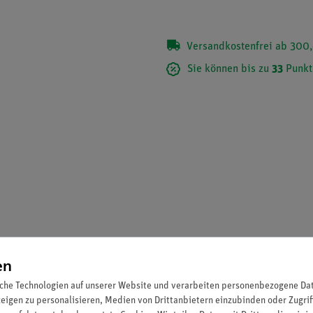
Versandkostenfrei ab 300,
Sie können bis zu
33
Punkt
en
 Modell eines NaCl-Kristalls aufzubauen.
che Technologien auf unserer Website und verarbeiten personenbezogene Date
zeigen zu personalisieren, Medien von Drittanbietern einzubinden oder Zugrif