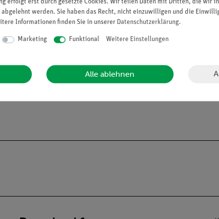
g erfolgt erst durch gesetzte Cookies. Wir teilen Daten mit Dritten, die wir 
n 30 bzw. 23 mm und die Kunststoff-Verbindungsstäbe eine Länge 
 abgelehnt werden. Sie haben das Recht, nicht einzuwilligen und die Einwill
itere Informationen finden Sie in unserer
Daten­schutz­erklärung
.
Marketing
Funktional
Weitere Einstellungen
A
Alle ablehnen