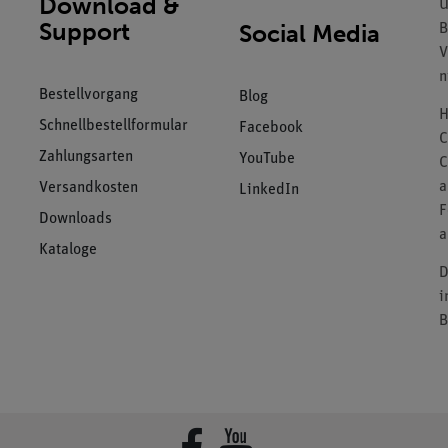
Download &
U
Support
Social Media
B
V
n
Bestellvorgang
Blog
H
Schnellbestellformular
Facebook
C
Zahlungsarten
YouTube
C
a
Versandkosten
LinkedIn
F
Downloads
a
Kataloge
D
i
B