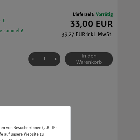
Lieferzeit:
Vorrätig
- €
33,00 EUR
e sammeln!
39,27 EUR inkl. MwSt.
In den
Warenkorb
n von Besucher:innen (z.B. IP-
fe auf unsere Website zu