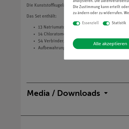
analysieren. Die Datenverarbeitun
Die Kunststoffkugeln besitzen einen Durchmesser vo
Die Zustimmung kann erteilt oder
zu ändern oder zu widerrufen. We
Das Set enthält:
Essenziell
Statistik
13 Natriumatome (grau, 23 mm)
14 Chloratome (grün, 20 mm)
54 Verbinder, mittel
Alle akzeptieren
Aufbewahrungsbox
Media / Downloads