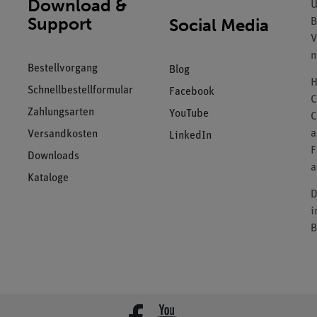
Download &
U
Support
Social Media
B
V
n
Bestellvorgang
Blog
H
Schnellbestellformular
Facebook
C
Zahlungsarten
YouTube
C
a
Versandkosten
LinkedIn
F
Downloads
a
Kataloge
D
i
B