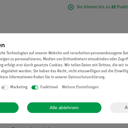
Sie können bis zu
22
Punkt
en
che Technologien auf unserer Website und verarbeiten personenbezogene Date
zeigen zu personalisieren, Medien von Drittanbietern einzubinden oder Zugrif
g erfolgt erst durch gesetzte Cookies. Wir teilen Daten mit Dritten, die wir 
 abgelehnt werden. Sie haben das Recht, nicht einzuwilligen und die Einwill
itere Informationen finden Sie in unserer
Daten­schutz­erklärung
.
Marketing
Funktional
Weitere Einstellungen
 Pinzette, Mikroskopierschere, Skalpell und Präpariernadel
A
Alle ablehnen