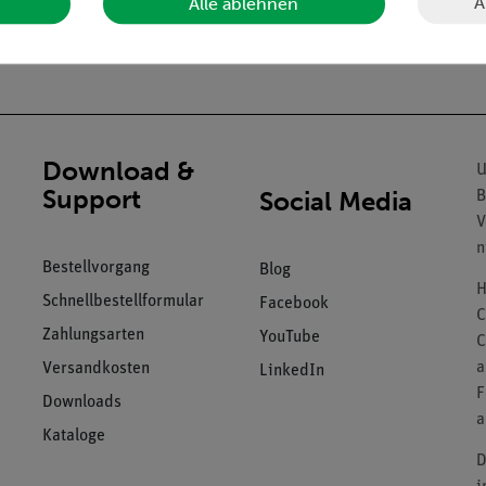
A
Alle ablehnen
fert.
Download &
U
Support
Social Media
B
V
n
Bestellvorgang
Blog
H
Schnellbestellformular
Facebook
C
Zahlungsarten
YouTube
C
a
Versandkosten
LinkedIn
F
Downloads
a
Kataloge
D