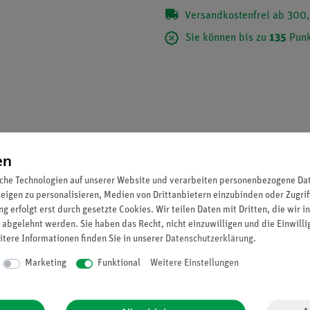
Versandkostenfrei ab 300,
Sie können bis zu
135
Punk
en
che Technologien auf unserer Website und verarbeiten personenbezogene Date
zeigen zu personalisieren, Medien von Drittanbietern einzubinden oder Zugrif
g erfolgt erst durch gesetzte Cookies. Wir teilen Daten mit Dritten, die wir 
 abgelehnt werden. Sie haben das Recht, nicht einzuwilligen und die Einwill
itere Informationen finden Sie in unserer
Daten­schutz­erklärung
.
, Myriapoda). - 12 Präparate. 1. Kreuzspinne, Araneus, Mundwerkz
Marketing
Funktional
Weitere Einstellungen
Kreuzspinne, Abdomen mit Tracheenlunge, längs 5. Kreuzspinne, Ce
n 7. Mehlmilben, Tyroglyphus farinae, total 8. Hühnermilben, Derma
. Steinkriecher, Körpermitte, quer 12. Tausendfüßler, Julus, Körper