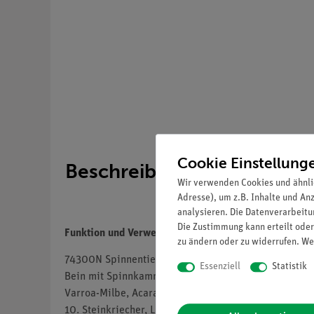
Cookie Einstellung
Beschreibung
Wir verwenden Cookies und ähnli
Adresse), um z.B. Inhalte und An
analysieren. Die Datenverarbeitun
Die Zustimmung kann erteilt oder
Funktion und Verwendung
zu ändern oder zu widerrufen. We
74300N Spinnentiere und Tausendfüßler (Arachnoidea
Essenziell
Statistik
Bein mit Spinnkamm 3. Kreuzspinne, Spinnwarzen 4. 
Varroa-Milbe, Acarapis woodi. Milbenseuche der Biene
10. Steinkriecher, Lithobius, Mundwerkzeuge, total 11