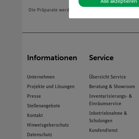
Alle akzeptieren
Die Präparate werden in einem Präparatekasten gelie
Informationen
Service
Unternehmen
Übersicht Service
Projekte und Lösungen
Beratung & Showroom
Presse
Inventarisierungs- &
Einräumservice
Stellenangebote
Inbetriebnahme &
Kontakt
Schulungen
Hinweisgeberschutz
Kundendienst
Datenschutz