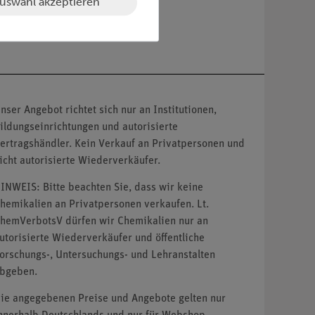
uswahl akzeptieren
nser Angebot richtet sich nur an Institutionen,
ildungseinrichtungen und autorisierte
ertragshändler. Kein Verkauf an Privatpersonen und
icht autorisierte Wiederverkäufer.
INWEIS: Bitte beachten Sie, dass wir keine
hemikalien an Privatpersonen verkaufen. Lt.
hemVerbotsV dürfen wir Chemikalien nur an
utorisierte Wiederverkäufer und öffentliche
orschungs-, Untersuchungs- und Lehranstalten
bgeben.
ie angegebenen Preise und Angebote gelten nur