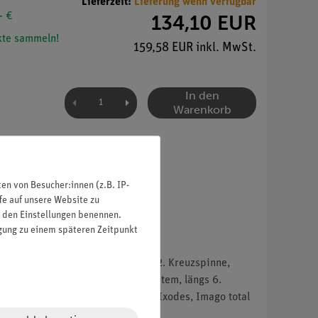
Lieferzeit:
Lieferung wenn verfügbar
- €
134,10 EUR
te sammeln!
159,58 EUR inkl. MwSt.
In den
Warenkorb
n von Besucher:innen (z.B. IP-
fe auf unsere Website zu
in den Einstellungen benennen.
igung zu einem späteren Zeitpunkt
euge mit Cheliceren und Palpen 2. Kreuzspinne,
phalothorax mit Zentralnervensystem, längs 6.
nyssus gallinae, total 9. Zecke, Ixodes, Imago total
mitte, quer