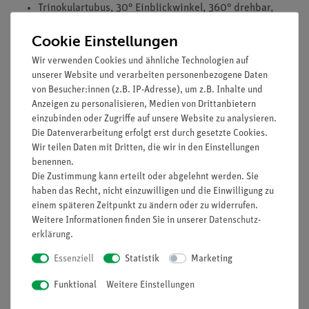
Trinokulartubus, 30° Einblickwinkel, 360° drehbar,
Augenabstand: 55 -75 mm
Cookie Einstellungen
Weitfeld WF10x/20 mm mit Dioptrienausgleich
4-fach Objektivrevolver, rückwärts gerichtet
Wir verwenden Cookies und ähnliche Technologien auf
Achromatische Plan-Objektive: 4x, 10x, 40x (Feder),
unserer Website und verarbeiten personenbezogene Daten
von Besucher:innen (z.B. IP-Adresse), um z.B. Inhalte und
100x (Feder, Öl)
Anzeigen zu personalisieren, Medien von Drittanbietern
Integrierter Kreuztisch mit abgerundeten Ecken; x- und
einzubinden oder Zugriffe auf unsere Website zu analysieren.
y-Bewegung mit koaxialen Triebköpfen
Die Datenverarbeitung erfolgt erst durch gesetzte Cookies.
Koaxialer Grob- und Feintrieb
Wir teilen Daten mit Dritten, die wir in den Einstellungen
1,25 NA Kondensor mit Irisblende
benennen.
Regelbare LED-Beleuchtung mit 0,5 W
Die Zustimmung kann erteilt oder abgelehnt werden. Sie
Versorgungsspannung: 100…220 V, Akku
haben das Recht, nicht einzuwilligen und die Einwilligung zu
einem späteren Zeitpunkt zu ändern oder zu widerrufen.
Abmessung: 310 x 173 x 365 mm
Weitere Informationen finden Sie in unserer
Daten­schutz­
Gewicht: 6 kg
erklärung
.
Enthaltenes Zubehör: Ladegerät, Staubschutzhülle, Akku,
0,5X-C-Mount-Adapter
Essenziell
Statistik
Marketing
Funktional
Weitere Einstellungen