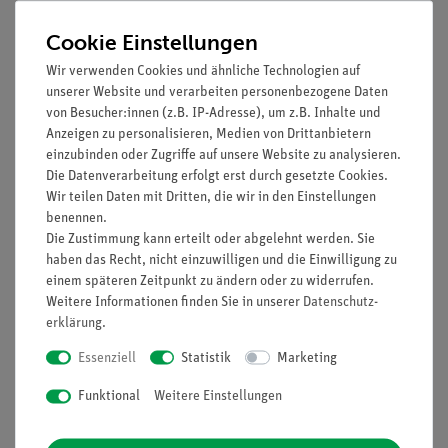
Weitfeld WF10x/20 mm mit Dioptrienausgleich
4-fach Objektivrevolver, rückwärts gerichtet
Cookie Einstellungen
Achromatische Plan-Objektive: 4x, 10x, 40x (Feder),
Wir verwenden Cookies und ähnliche Technologien auf
100x (Feder, Öl)
unserer Website und verarbeiten personenbezogene Daten
Integrierter Kreuztisch mit abgerundeten Ecken; x- und
von Besucher:innen (z.B. IP-Adresse), um z.B. Inhalte und
y-Bewegung mit koaxialen Triebköpfen
Anzeigen zu personalisieren, Medien von Drittanbietern
einzubinden oder Zugriffe auf unsere Website zu analysieren.
Koaxialer Grob- und Feintrieb
Die Datenverarbeitung erfolgt erst durch gesetzte Cookies.
1,25 NA Kondensor mit Irisblende
Wir teilen Daten mit Dritten, die wir in den Einstellungen
Regelbare LED-Beleuchtung; 0,5 W
benennen.
Versorgungsspannung: 100…220 V, Akku
Die Zustimmung kann erteilt oder abgelehnt werden. Sie
Abmessung: 310 x 173 x 365 mm
haben das Recht, nicht einzuwilligen und die Einwilligung zu
Gewicht: 6 kg
einem späteren Zeitpunkt zu ändern oder zu widerrufen.
Enthaltenes Zubehör: Ladegerät, Staubschutzhülle, Akku
Weitere Informationen finden Sie in unserer
Daten­schutz­
erklärung
.
Essenziell
Statistik
Marketing
Funktional
Weitere Einstellungen