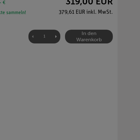
319,00 EUR
- €
379,61 EUR inkl. MwSt.
te sammeln!
In den
Warenkorb