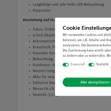
Langlebige
und sehr helle LED-Beleuchtung
Kippsicher
Ausstattung und technische Daten
Cookie Einstellung
Tubus: Einblickwinkel 30° - WF10x/18mm Brill
Wir verwenden Cookies und ähnli
4-fach Objektivrevolver mit Click-Stop
Adresse), um z.B. Inhalte und An
Achromatische Objektive 4x, 10x, 40x (S), 60x 
analysieren. Die Datenverarbeitun
Kreuztisch: Fläche 140 x 130 mm, Verfahrbere
Die Zustimmung kann erteilt oder
Koaxialer Grob- und Feintrieb mit Graduierung
zu ändern oder zu widerrufen. We
Beleuchtung: 3 W LED (Farbtemperatur 5000 K)
Essenziell
Statistik
Kondensor: Abbe Spiralkondensor N.A. 1,25 mit
Netzteil integriert 100…240 V, 50/60 Hz
Akku für netzunabhängigen Betrieb
Alle akzeptieren
Inklusive Staubschutzhülle
Masse (H x B x T): 38 cm x 21 cm x 23 cm
Gewicht: 5,5 kg