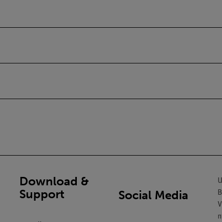
Download &
U
Support
Social Media
B
V
n