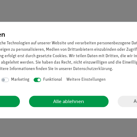
en
enträger-Okulare
che Technologien auf unserer Website und verarbeiten personenbezogene Date
zeigen zu personalisieren, Medien von Drittanbietern einzubinden oder Zugrif
(S)
g erfolgt erst durch gesetzte Cookies. Wir teilen Daten mit Dritten, die wir 
ich 78 x 30 mm
 abgelehnt werden. Sie haben das Recht, nicht einzuwilligen und die Einwill
en am Feintrieb
itere Informationen finden Sie in unserer
Daten­schutz­erklärung
.
, regelbar
Marketing
Funktional
Weitere Einstellungen
 Irisblende
A
Alle ablehnen