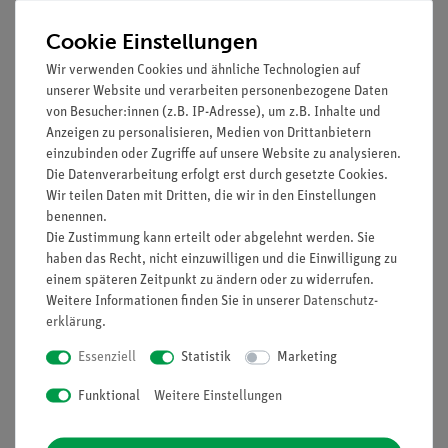
x 139 mm, X-Y-Bewegung 75 x 33 mm, Maßstab auf beiden
Cookie Einstellungen
Achsen, Genauigkeit: 0,1 mm.
Wir verwenden Cookies und ähnliche Technologien auf
Fokus: Koaxialer Grob- und Feintrieb mit Sicherung, um
unserer Website und verarbeiten personenbezogene Daten
Kontakt zwischen Objektiv und Probe zu vermeiden.
von Besucher:innen (z.B. IP-Adresse), um z.B. Inhalte und
Einstellbare Spannung des Grobtriebknopfes.
Anzeigen zu personalisieren, Medien von Drittanbietern
einzubinden oder Zugriffe auf unsere Website zu analysieren.
Kondensor: Abbe N.A. 1.25, mit objektivkodierter Irisblende,
Die Datenverarbeitung erfolgt erst durch gesetzte Cookies.
fokussierbar und zentrierbar.
Wir teilen Daten mit Dritten, die wir in den Einstellungen
benennen.
Beleuchtung (Köhler-Typ, fest): X-LED3-Typ mit weißer 3,6 W-
Die Zustimmung kann erteilt oder abgelehnt werden. Sie
LED (6.300 K) und Lichtstärkeregler.
haben das Recht, nicht einzuwilligen und die Einwilligung zu
einem späteren Zeitpunkt zu ändern oder zu widerrufen.
Stromversorgung: externes Netzteil 100-240 V AC / 6 V DC
Weitere Informationen finden Sie in unserer
Daten­schutz­
Multi-Stecker.
erklärung
.
Essenziell
Statistik
Marketing
Funktional
Weitere Einstellungen
Zubehör