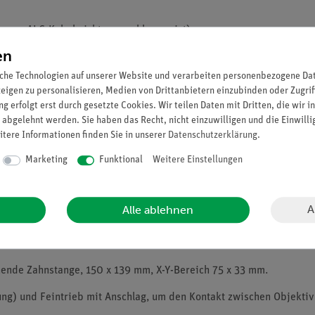
(wenn ALC-Kabel nicht angeschlossen ist).
en
che Technologien auf unserer Website und verarbeiten personenbezogene Date
zeigen zu personalisieren, Medien von Drittanbietern einzubinden oder Zugrif
g erfolgt erst durch gesetzte Cookies. Wir teilen Daten mit Dritten, die wir 
ung.
 abgelehnt werden. Sie haben das Recht, nicht einzuwilligen und die Einwill
itere Informationen finden Sie in unserer
Daten­schutz­erklärung
.
Marketing
Funktional
Weitere Einstellungen
A
Alle ablehnen
hende Zahnstange, 150 x 139 mm, X-Y-Bereich 75 x 33 mm.
ung) und Feintrieb mit Anschlag, um den Kontakt zwischen Objektiv