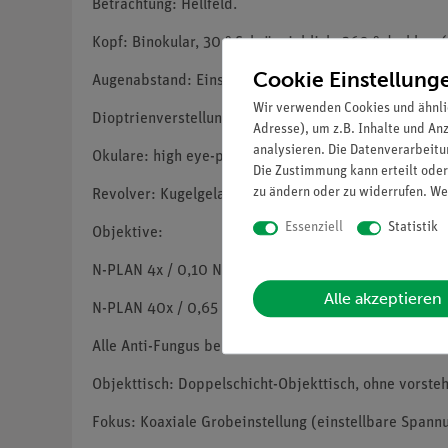
Betrachtung: Hellfeld.
Kopf: Binokular, 30 ° Schrägeinblick, 360 ° drehbar 
Cookie Einstellung
Augenabstand: Einstellung 48-75 mm.
Wir verwenden Cookies und ähnli
Dioptrienverstellung: Am linken Okular.
Adresse), um z.B. Inhalte und An
analysieren. Die Datenverarbeitun
Okulare: high eye-point WF10x / 20 mm, mit Festhalt
Die Zustimmung kann erteilt oder
zu ändern oder zu widerrufen. We
Revolver: Kugelgelagerter 5-fach Revolver. drehbar
Essenziell
Statistik
Objektive:
N-PLAN 4x / 0,10 N-PLAN 10x / 0,25
Alle akzeptieren
N-PLAN 40x / 0,65 N-PLAN 100x / 1,25 (Öl / Wasser)
Alle Anti-Fungus behandelt.
Objekttisch: Doppelschicht-Objekttisch, ohne vorste
Fokus: Koaxiale Grobeinstellung (einstellbare Spann