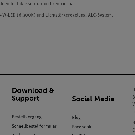
sblende, fokussierbar und zentrierbar.
,6-W-LED (6.300K) und Lichtstärkeregelung. ALC-System.
Download &
U
Support
Social Media
B
V
n
Bestellvorgang
Blog
H
Schnellbestellformular
Facebook
C