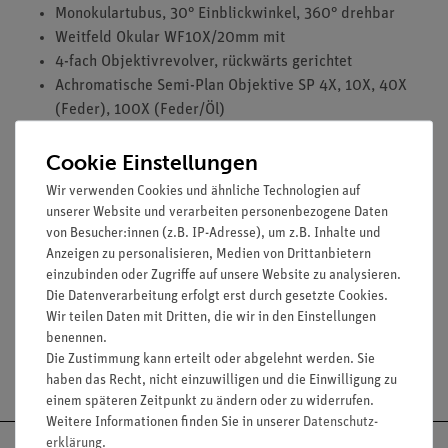
Monokulartubus, 30° Einblickwinkel, 360° drehbar
Weitfeld Okular WF10X/20mm mit
4-fach Objektivrevolver, rückwärts gerichtet
Achromatische Semi-Plan Objektive SP 4X, 10X, 40X
(Feder), 100X (Feder/Öl)
Koaxialer Grob- und Feintrieb, Grobtrieb einstellbar
Cookie Einstellungen
Eingebauter Kreuztisch mit koaxialem Trieb
fokussierbarer N.A. 1,25 Abbe Kondensor mit Irisblende
Wir verwenden Cookies und ähnliche Technologien auf
regelbare LED Beleuchtung
3W
unserer Website und verarbeiten personenbezogene Daten
Staubschutzhülle, Immersionsöl (5ml), Kabelaufhängung
von Besucher:innen (z.B. IP-Adresse), um z.B. Inhalte und
Anzeigen zu personalisieren, Medien von Drittanbietern
einzubinden oder Zugriffe auf unsere Website zu analysieren.
Die Datenverarbeitung erfolgt erst durch gesetzte Cookies.
Wir teilen Daten mit Dritten, die wir in den Einstellungen
benennen.
Die Zustimmung kann erteilt oder abgelehnt werden. Sie
Versandkostenfrei ab 300,- €
haben das Recht, nicht einzuwilligen und die Einwilligung zu
einem späteren Zeitpunkt zu ändern oder zu widerrufen.
Weitere Informationen finden Sie in unserer
Daten­schutz­
erklärung
.