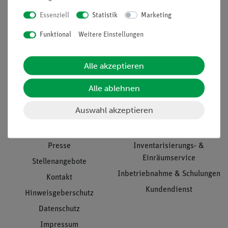
Essenziell
Statistik
Marketing
Nach oben
Funktional
Weitere Einstellungen
Alle akzeptieren
Informationen
Service
Alle ablehnen
Auswahl akzeptieren
Unternehmen
Übersicht Service
Projekte und Lösungen
Beratung & Showroom
Presse
Inventarisierungs- &
Einräumservice
Stellenangebote
Inbetriebnahme & Schulungen
Kontakt
Kundendienst
Hinweisgeberschutz
Datenschutz
Impressum