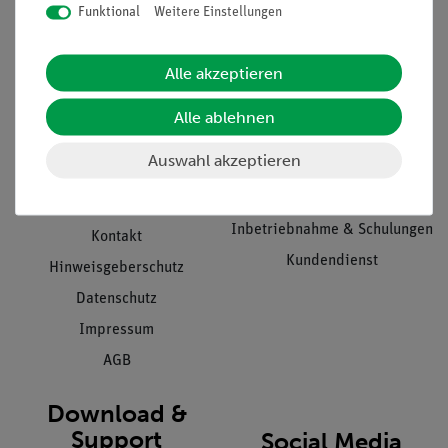
Funktional
Weitere Einstellungen
Informationen
Service
Alle akzeptieren
Unternehmen
Übersicht Service
Alle ablehnen
Projekte und Lösungen
Beratung & Showroom
Auswahl akzeptieren
Presse
Inventarisierungs- &
Einräumservice
Stellenangebote
Inbetriebnahme & Schulungen
Kontakt
Kundendienst
Hinweisgeberschutz
Datenschutz
Impressum
AGB
Download &
Support
Social Media