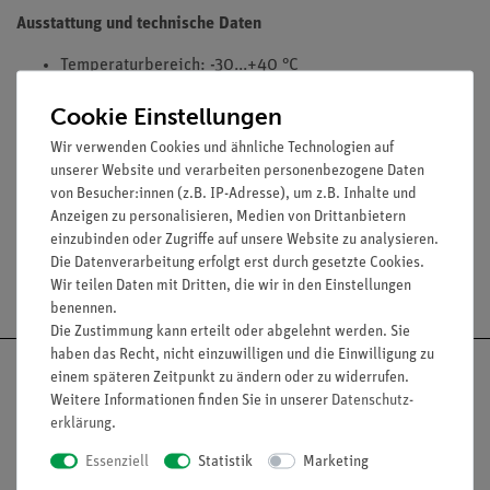
Ausstattung und technische Daten
Temperaturbereich: -30...+40 °C
Druckbereich: 960...1060 hPa
Cookie Einstellungen
Feuchtebereich: 0...100 %
Skalendurchmesser: jeweils ca. 75 mm
Wir verwenden Cookies und ähnliche Technologien auf
unserer Website und verarbeiten personenbezogene Daten
Maße (mm): 360 x 100
von Besucher:innen (z.B. IP-Adresse), um z.B. Inhalte und
Anzeigen zu personalisieren, Medien von Drittanbietern
einzubinden oder Zugriffe auf unsere Website zu analysieren.
Die Datenverarbeitung erfolgt erst durch gesetzte Cookies.
Versandkostenfrei ab 300,- €
Wir teilen Daten mit Dritten, die wir in den Einstellungen
benennen.
Die Zustimmung kann erteilt oder abgelehnt werden. Sie
haben das Recht, nicht einzuwilligen und die Einwilligung zu
einem späteren Zeitpunkt zu ändern oder zu widerrufen.
Weitere Informationen finden Sie in unserer
Daten­schutz­
erklärung
.
Nach oben
Essenziell
Statistik
Marketing