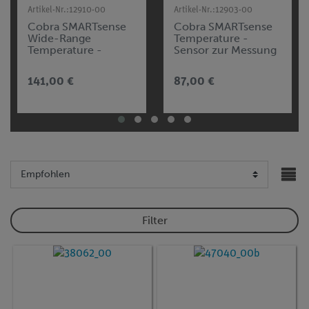
Artikel-Nr.:
12910-00
Artikel-Nr.:
12903-00
Cobra SMARTsense
Cobra SMARTsense
Wide-Range
Temperature -
Temperature -
Sensor zur Messung
Sensor zur Messung
von Temperatur -40
von Temperatur -20
... 125 °C (Bluetooth)
141,00 €
87,00 €
... 330°C (Bluetooth)
Filter