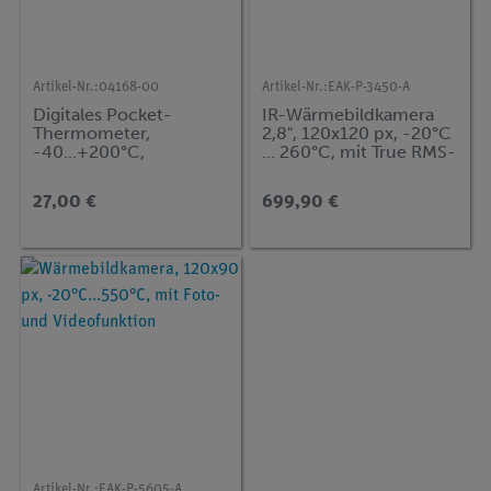
Artikel-Nr.:
04168-00
Artikel-Nr.:
EAK-P-3450-A
Digitales Pocket-
IR-Wärmebildkamera
Thermometer,
2,8", 120x120 px, -20°C
-40...+200°C,
... 260°C, mit True RMS-
wasserdicht IP65
Grafikmultimeter
27,00 €
699,90 €
Artikel-Nr.:
EAK-P-5605-A