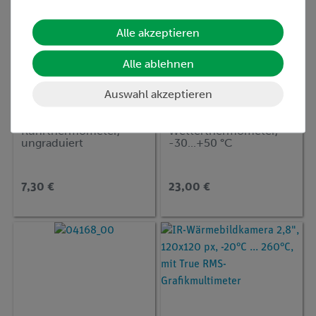
Alle akzeptieren
Alle ablehnen
Auswahl akzeptieren
Artikel-Nr.:
38003-00
Artikel-Nr.:
04160-00
Rührthermometer,
Wetterthermometer,
ungraduiert
-30...+50 °C
7,30 €
23,00 €