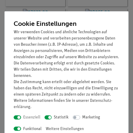
Cookie Einstellungen
Wir verwenden Cookies und ähnliche Technologien auf
unserer Website und verarbeiten personenbezogene Daten
von Besucher:innen (z.B. IP-Adresse), um z.B. Inhalte und
Anzeigen zu personalisieren, Medien von Drittanbietern
einzubinden oder Zugriffe auf unsere Website zu analysieren.
Die Datenverarbeitung erfolgt erst durch gesetzte Cookies.
Wir teilen Daten mit Dritten, die wir in den Einstellungen
Artikel-Nr.:
07022-00
Artikel-Nr.:
38057-00
benennen.
Digital-Thermometer,
Laborthermometer,
Die Zustimmung kann erteilt oder abgelehnt werden. Sie
-50...+1300°C, für Typ K
+15...+40°C, l=220mm,
haben das Recht, nicht einzuwilligen und die Einwilligung zu
und J Sensoren
Tauchschaft 50mm
einem späteren Zeitpunkt zu ändern oder zu widerrufen.
Weitere Informationen finden Sie in unserer
Daten­schutz­
34,00 €
20,00 €
erklärung
.
Essenziell
Statistik
Marketing
Funktional
Weitere Einstellungen