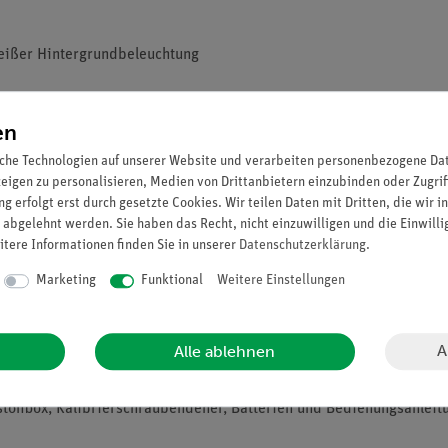
eißer Hintergrundbeleuchtung
arer Sonde
en
eb
che Technologien auf unserer Website und verarbeiten personenbezogene Date
nal erhältlich - Modell "P 5315 PR"
zeigen zu personalisieren, Medien von Drittanbietern einzubinden oder Zugrif
g erfolgt erst durch gesetzte Cookies. Wir teilen Daten mit Dritten, die wir 
 abgelehnt werden. Sie haben das Recht, nicht einzuwilligen und die Einwill
itere Informationen finden Sie in unserer
Daten­schutz­erklärung
.
Marketing
Funktional
Weitere Einstellungen
A
Alle ablehnen
stoffbox, Kalibrierschraubendeher, Batterien und Bedienungsanleit