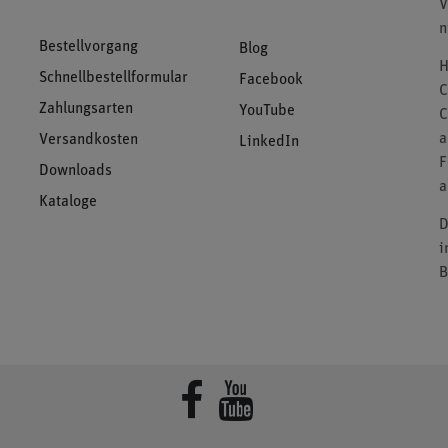
V
n
Bestellvorgang
Blog
H
Schnellbestellformular
Facebook
C
Zahlungsarten
YouTube
C
a
Versandkosten
LinkedIn
F
Downloads
a
Kataloge
D
i
B