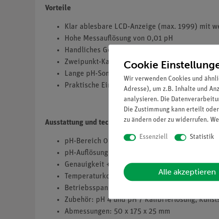
Vorteile
Klar ablesbare LCD-Anzeige (max. 1999) mit w
Hohe Messauflösung von 0,01 pH
Handliches Gehäusedesign mit leicht wechselb
Zweipunkt-Kalibrierung über Potentiometer
Cookie Einstellung
Lange pH-Sonde für den Einsatz im Laborbetri
Wir verwenden Cookies und ähnli
Praktische Einhandbedienung Ersatzsonde optio
Adresse), um z.B. Inhalte und An
analysieren. Die Datenverarbeitun
Die Zustimmung kann erteilt oder
zu ändern oder zu widerrufen. We
Ausstattung und technische Daten
Essenziell
Statistik
pH-Bereich 0,00...14,00
pH-Auflösung 0,01
Genauigkeit +/- 0,1 pH
Alle akzeptieren
Temperaturkompensation 0...50°C
Betriebsspannung: 4 x 1,5 V Batterien (LR-44)
Zubehör: pH 4 und pH 7 Kalibrierlösung, Kunst
Abmessungen: 50 x 175 x 25 mm