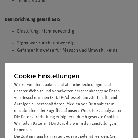
Inhalt: 460 ml
Kennzeichnung gemäß GHS
Einstufung: nicht notwendig
Signalwort: nicht notwendig
Gefahrenhinweise für Mensch und Umwelt: keine
HINWEIS: Bitte beachten sie, dass wir keine Chemikalien an
Cookie Einstellungen
Privatpersonen verkaufen. Lt. ChemVerbotsV geben wir
Wir verwenden Cookies und ähnliche Technologien auf
Chemikalien nur an Wiederverkäufer, berufsmässige
unserer Website und verarbeiten personenbezogene Daten
Verwender und öffentliche Forschungs- Untersuchungs und
von Besucher:innen (z.B. IP-Adresse), um z.B. Inhalte und
Lehranstalten ab.
Anzeigen zu personalisieren, Medien von Drittanbietern
einzubinden oder Zugriffe auf unsere Website zu analysieren.
Die Datenverarbeitung erfolgt erst durch gesetzte Cookies.
Wir teilen Daten mit Dritten, die wir in den Einstellungen
benennen.
Die Zustimmung kann erteilt oder abgelehnt werden. Sie