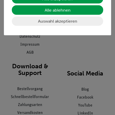
Presse
Inventarisierungs- &
Alle ablehnen
Einräumservice
Stellenangebote
Inbetriebnahme & Schulungen
Auswahl akzeptieren
Kontakt
Kundendienst
Hinweisgeberschutz
Datenschutz
Impressum
AGB
Download &
Support
Social Media
Bestellvorgang
Blog
Schnellbestellformular
Facebook
Zahlungsarten
YouTube
Versandkosten
LinkedIn