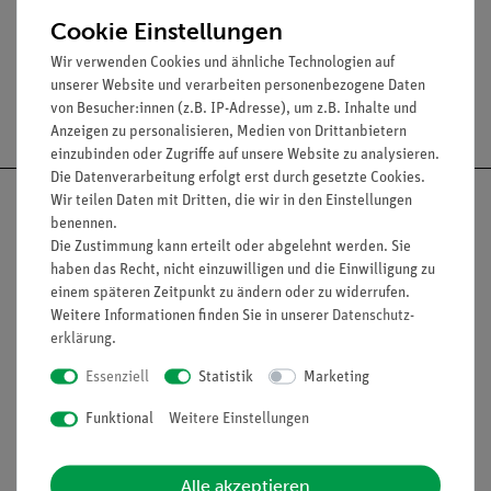
Breite: 16 mm
Cookie Einstellungen
Wir verwenden Cookies und ähnliche Technologien auf
unserer Website und verarbeiten personenbezogene Daten
Versandkostenfrei ab 300,- €
von Besucher:innen (z.B. IP-Adresse), um z.B. Inhalte und
Anzeigen zu personalisieren, Medien von Drittanbietern
einzubinden oder Zugriffe auf unsere Website zu analysieren.
Die Datenverarbeitung erfolgt erst durch gesetzte Cookies.
Wir teilen Daten mit Dritten, die wir in den Einstellungen
benennen.
Die Zustimmung kann erteilt oder abgelehnt werden. Sie
haben das Recht, nicht einzuwilligen und die Einwilligung zu
Nach oben
einem späteren Zeitpunkt zu ändern oder zu widerrufen.
Weitere Informationen finden Sie in unserer
Daten­schutz­
erklärung
.
Informationen
Service
Essenziell
Statistik
Marketing
Funktional
Weitere Einstellungen
Unternehmen
Übersicht Service
Projekte und Lösungen
Beratung & Showroom
Alle akzeptieren