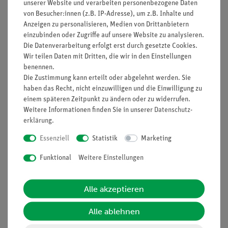
Klasse 2 Laser; <1 mW; 620 nm - 680 nm
unserer Website und verarbeiten personenbezogene Daten
Automatische Abschaltung
von Besucher:innen (z.B. IP-Adresse), um z.B. Inhalte und
Anzeigen zu personalisieren, Medien von Drittanbietern
Zubehör: Batterien, Tasche und Bedienungsanleitung
einzubinden oder Zugriffe auf unsere Website zu analysieren.
Messbereich 0,05 - 80 m
Die Datenverarbeitung erfolgt erst durch gesetzte Cookies.
Messgenauigkeit +/- 2 mm
Wir teilen Daten mit Dritten, die wir in den Einstellungen
Messeinheiten m (meter), in (inch), ft (feet)
benennen.
Interner Speicher 99 Werte
Die Zustimmung kann erteilt oder abgelehnt werden. Sie
Laser Klasse: 2; 620 nm - 680 nm
haben das Recht, nicht einzuwilligen und die Einwilligung zu
Betriebsspannung 2 x 1,5 V AAA Batterien
einem späteren Zeitpunkt zu ändern oder zu widerrufen.
Weitere Informationen finden Sie in unserer
Daten­schutz­
Abmessungen (BxHxT) 54 x 118 x 28 mm
erklärung
.
Gewicht 130 g
Hergestellt von PeakTech
Essenziell
Statistik
Marketing
Funktional
Weitere Einstellungen
Alle akzeptieren
Versandkostenfrei ab 300,- €
Alle ablehnen