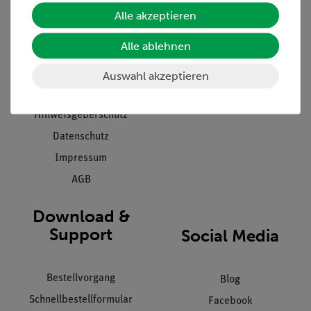
Unternehmen
Übersicht Service
Alle akzeptieren
Projekte und Lösungen
Beratung & Showroom
Alle ablehnen
Presse
Inventarisierungs- &
Einräumservice
Stellenangebote
Auswahl akzeptieren
Inbetriebnahme & Schulungen
Kontakt
Kundendienst
Hinweisgeberschutz
Datenschutz
Impressum
AGB
Download &
Support
Social Media
Bestellvorgang
Blog
Schnellbestellformular
Facebook