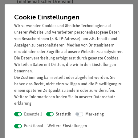
(mathematischer Drehsinn)
Durchgehende mm-Einteilung zum Zeichnen von
Cookie Einstellungen
Parallelen
Wir verwenden Cookies und ähnliche Technologien auf
unserer Website und verarbeiten personenbezogene Daten
von Besucher:innen (z.B. IP-Adresse), um z.B. Inhalte und
Anzeigen zu personalisieren, Medien von Drittanbietern
Versandkostenfrei ab 300,- €
einzubinden oder Zugriffe auf unsere Website zu analysieren.
Die Datenverarbeitung erfolgt erst durch gesetzte Cookies.
Wir teilen Daten mit Dritten, die wir in den Einstellungen
benennen.
Die Zustimmung kann erteilt oder abgelehnt werden. Sie
haben das Recht, nicht einzuwilligen und die Einwilligung zu
einem späteren Zeitpunkt zu ändern oder zu widerrufen.
Nach oben
Weitere Informationen finden Sie in unserer
Daten­schutz­
erklärung
.
Essenziell
Statistik
Marketing
Informationen
Service
Funktional
Weitere Einstellungen