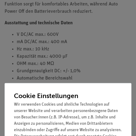
Funktion sorgt für komfortables Arbeiten, während Auto
Power Off den Batterieverbrauch reduziert.
Ausstattung und technische Daten
V DC/AC max.: 600V
mA DC/AC max.: 400 mA
Hz max.: 10 kHz
Kapazität max.: 4000 µF
OHM max.: 40 MΩ
Grundgenauigkeit DC: +/- 1,0%
Automatische Bereichswahl
LCD-Anzeige mit 4000 Stellen
400 mA Keramiksicherung (F 0,5A/600V 5x20mm FF)
Cookie Einstellungen
Data-Hold, Min / Max Funktion
Wir verwenden Cookies und ähnliche Technologien auf
Service-Klappe und Aufsteller
unserer Website und verarbeiten personenbezogene Daten
Handliches und stabiles Gehäuse
von Besucher:innen (z.B. IP-Adresse), um z.B. Inhalte und
Sicherheit: EN 61010-1; Überspannungskategorie CAT
Anzeigen zu personalisieren, Medien von Drittanbietern
III 600 V
einzubinden oder Zugriffe auf unsere Website zu analysieren.