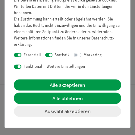
Die Datenverarbeitung erfolgt erst durch gesetzte Cookies.
Zubehör: Batterien (2 x 1,5V AAA) und
Wir teilen Daten mit Dritten, die wir in den Einstellungen
Bedienungsanleitung
benennen.
Die Zustimmung kann erteilt oder abgelehnt werden. Sie
haben das Recht, nicht einzuwilligen und die Einwilligung zu
einem späteren Zeitpunkt zu ändern oder zu widerrufen.
Weitere Informationen finden Sie in unserer
Daten­schutz­
Media / Downloads
erklärung
.
Essenziell
Statistik
Marketing
Funktional
Weitere Einstellungen
Versandkostenfrei ab 300,- €
Alle akzeptieren
Alle ablehnen
Auswahl akzeptieren
Nach oben