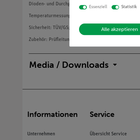
Dioden- und Durchgangs-Test
Essenziell
Statistik
Temperaturmessung
Sicherheit: TÜV/GS; EN-61010-1; CAT III 300 V
Alle akzeptieren
Zubehör: Prüfleitungen, Typ-K-Thermodrahtfühler, Ba
Media / Downloads
Informationen
Service
Unternehmen
Übersicht Service