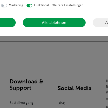
Marketing
Funktional
Weitere Einstellungen
A
Alle ablehnen
tterie und Bedienungsanleitung
Download &
U
Support
Social Media
B
V
n
Bestellvorgang
Blog
H