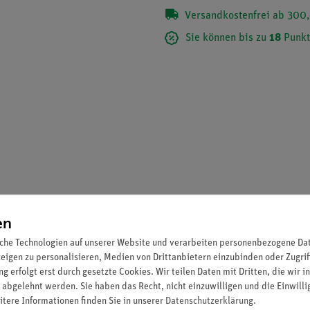
Versandkostenfrei ab 300,
Sie können bis zu
18
Punkt
en
rnes Design. Für den Service-Techniker ebenso geeignet wie für 
che Technologien auf unserer Website und verarbeiten personenbezogene Date
zeigen zu personalisieren, Medien von Drittanbietern einzubinden oder Zugrif
g erfolgt erst durch gesetzte Cookies. Wir teilen Daten mit Dritten, die wir 
 abgelehnt werden. Sie haben das Recht, nicht einzuwilligen und die Einwill
itere Informationen finden Sie in unserer
Daten­schutz­erklärung
.