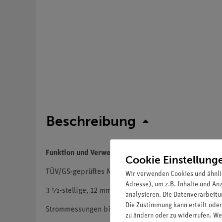
Beschreibung
Funktion und Verwendung
Cookie Einstellung
TÜV/GS-geprüftes Multimeter im Taschenformat; mode
Wir verwenden Cookies und ähnli
Adresse), um z.B. Inhalte und An
3 ½-stellige, 12 mm LCD-Anzeige, max: 1999
analysieren. Die Datenverarbeitun
Die Zustimmung kann erteilt oder
Strommessungen bis 10 A DC
zu ändern oder zu widerrufen. We