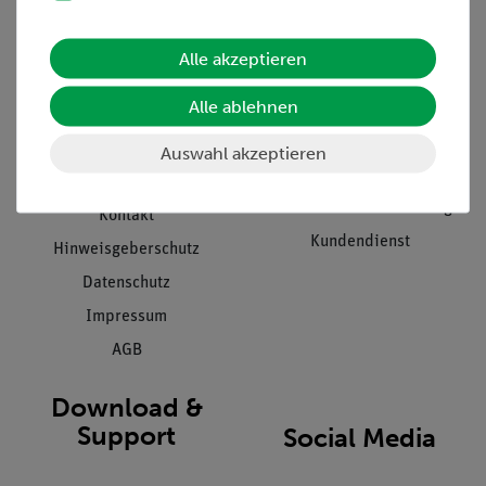
Informationen
Service
Alle akzeptieren
Unternehmen
Übersicht Service
Alle ablehnen
Projekte und Lösungen
Beratung & Showroom
Presse
Inventarisierungs- &
Auswahl akzeptieren
Einräumservice
Stellenangebote
Inbetriebnahme & Schulungen
Kontakt
Kundendienst
Hinweisgeberschutz
Datenschutz
Impressum
AGB
Download &
Support
Social Media