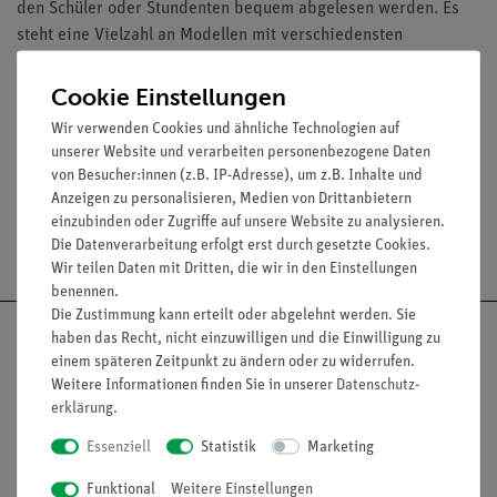
den Schüler oder Stundenten bequem abgelesen werden. Es
steht eine Vielzahl an Modellen mit verschiedensten
Funktionen und Messbereichen zur Verfügung.
Cookie Einstellungen
Wir verwenden Cookies und ähnliche Technologien auf
Media / Downloads
unserer Website und verarbeiten personenbezogene Daten
von Besucher:innen (z.B. IP-Adresse), um z.B. Inhalte und
Anzeigen zu personalisieren, Medien von Drittanbietern
einzubinden oder Zugriffe auf unsere Website zu analysieren.
Versandkostenfrei ab 300,- €
Die Datenverarbeitung erfolgt erst durch gesetzte Cookies.
Wir teilen Daten mit Dritten, die wir in den Einstellungen
benennen.
Die Zustimmung kann erteilt oder abgelehnt werden. Sie
haben das Recht, nicht einzuwilligen und die Einwilligung zu
einem späteren Zeitpunkt zu ändern oder zu widerrufen.
Weitere Informationen finden Sie in unserer
Daten­schutz­
Nach oben
erklärung
.
Essenziell
Statistik
Marketing
Funktional
Weitere Einstellungen