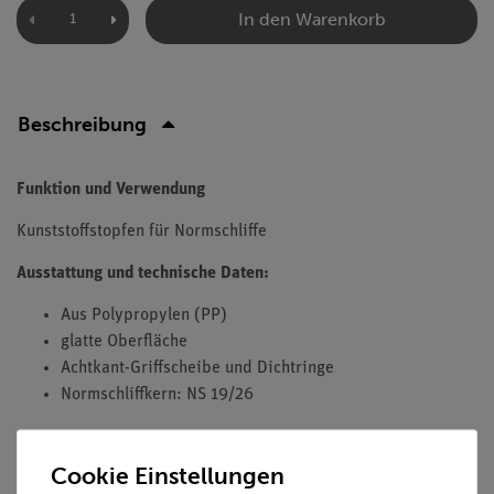
In den Warenkorb
Beschreibung
Funktion und Verwendung
Kunststoffstopfen für Normschliffe
Ausstattung und technische Daten:
Aus Polypropylen (PP)
glatte Oberfläche
Achtkant-Griffscheibe und Dichtringe
Normschliffkern: NS 19/26
Cookie Einstellungen