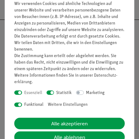
Versandkostenfrei ab 300,- €
Wir verwenden Cookies und ähnliche Technologien auf
unserer Website und verarbeiten personenbezogene Daten
von Besucher:innen (z.B. IP-Adresse), um z.B. Inhalte und
Anzeigen zu personalisieren, Medien von Drittanbietern
einzubinden oder Zugriffe auf unsere Website zu analysieren.
Die Datenverarbeitung erfolgt erst durch gesetzte Cookies.
Wir teilen Daten mit Dritten, die wir in den Einstellungen
Nach oben
benennen.
Die Zustimmung kann erteilt oder abgelehnt werden. Sie
haben das Recht, nicht einzuwilligen und die Einwilligung zu
einem späteren Zeitpunkt zu ändern oder zu widerrufen.
Weitere Informationen finden Sie in unserer
Daten­schutz­
Informationen
Service
erklärung
.
Essenziell
Statistik
Marketing
Unternehmen
Übersicht Service
Funktional
Weitere Einstellungen
Projekte und Lösungen
Beratung & Showroom
Presse
Inventarisierungs- &
Alle akzeptieren
Einräumservice
Stellenangebote
Inbetriebnahme & Schulungen
Kontakt
Alle ablehnen