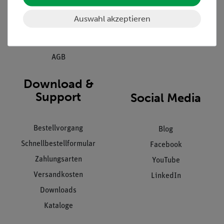
Kundendienst
Hinweisgeberschutz
Auswahl akzeptieren
Datenschutz
Impressum
AGB
Download &
Support
Social Media
Bestellvorgang
Blog
Schnellbestellformular
Facebook
Zahlungsarten
YouTube
Versandkosten
LinkedIn
Downloads
Kataloge