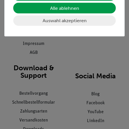
Einräumservice
Alle ablehnen
Stellenangebote
Inbetriebnahme & Schulungen
Kontakt
Auswahl akzeptieren
Kundendienst
Hinweisgeberschutz
Datenschutz
Impressum
AGB
Download &
Support
Social Media
Bestellvorgang
Blog
Schnellbestellformular
Facebook
Zahlungsarten
YouTube
Versandkosten
LinkedIn