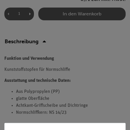
In den Warenkorb
Beschreibung
Funktion und Verwendung
Kunststoffstopfen für Normschliffe
Ausstattung und technische Daten:
Aus Polypropylen (PP)
glatte Oberfläche
Achtkant-Griffscheibe und Dichtringe
Normschliffkern: NS 14/23