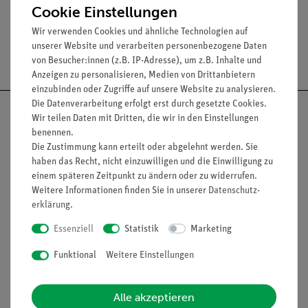
Cookie Einstellungen
Wir verwenden Cookies und ähnliche Technologien auf
unserer Website und verarbeiten personenbezogene Daten
Versandkostenfrei ab 300,- €
von Besucher:innen (z.B. IP-Adresse), um z.B. Inhalte und
Anzeigen zu personalisieren, Medien von Drittanbietern
einzubinden oder Zugriffe auf unsere Website zu analysieren.
Die Datenverarbeitung erfolgt erst durch gesetzte Cookies.
Wir teilen Daten mit Dritten, die wir in den Einstellungen
benennen.
Die Zustimmung kann erteilt oder abgelehnt werden. Sie
Nach oben
haben das Recht, nicht einzuwilligen und die Einwilligung zu
einem späteren Zeitpunkt zu ändern oder zu widerrufen.
Weitere Informationen finden Sie in unserer
Daten­schutz­
erklärung
.
Informationen
Service
Essenziell
Statistik
Marketing
Funktional
Weitere Einstellungen
Unternehmen
Übersicht Service
Projekte und Lösungen
Beratung & Showroom
Alle akzeptieren
Presse
Inventarisierungs- &