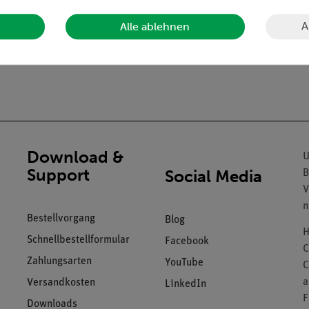
A
Alle ablehnen
Download &
U
Support
Social Media
B
V
n
Bestellvorgang
Blog
H
Schnellbestellformular
Facebook
C
Zahlungsarten
YouTube
C
a
Versandkosten
LinkedIn
F
Downloads