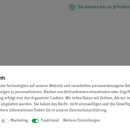
Sie können bis zu
3
Punkte
en
che Technologien auf unserer Website und verarbeiten personenbezogene Date
zeigen zu personalisieren, Medien von Drittanbietern einzubinden oder Zugrif
g erfolgt erst durch gesetzte Cookies. Wir teilen Daten mit Dritten, die wir 
sch einwandfrei sowie fortwährend physiologisch unbedenklich und b
 abgelehnt werden. Sie haben das Recht, nicht einzuwilligen und die Einwill
itere Informationen finden Sie in unserer
Daten­schutz­erklärung
.
Marketing
Funktional
Weitere Einstellungen