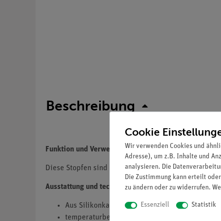
Beschreibung
Cookie Einstellung
Wir verwenden Cookies und ähnli
Funktion und Verwendung
Adresse), um z.B. Inhalte und An
analysieren. Die Datenverarbeitun
Diese Stopfen sind wiederholt sterilisierfähig, toxi
Die Zustimmung kann erteilt oder
Ausstattung und technische Daten
zu ändern oder zu widerrufen. We
Essenziell
Statistik
Aus Silikonkautschuk, bernsteinfarben
temperaturbeständig: -70 °C...+ 250 °C