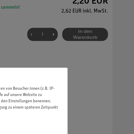
2,20 EUR
 sammeln!
2,62 EUR inkl. MwSt.
In den
Warenkorb
n von Besucher:innen (z.B. IP-
fe auf unsere Website zu
in den Einstellungen benennen.
iologisch neutral.
igung zu einem späteren Zeitpunkt