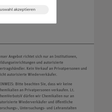
uswahl akzeptieren
nser Angebot richtet sich nur an Institutionen,
ildungseinrichtungen und autorisierte
ertragshändler. Kein Verkauf an Privatpersonen und
icht autorisierte Wiederverkäufer.
INWEIS: Bitte beachten Sie, dass wir keine
hemikalien an Privatpersonen verkaufen. Lt.
hemVerbotsV dürfen wir Chemikalien nur an
utorisierte Wiederverkäufer und öffentliche
orschungs-, Untersuchungs- und Lehranstalten