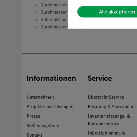
Durchmesser unten: 26 mm
Alle akzeptieren
Durchmesser oben: 32 mm
Höhe: 30 mm
Durchmesser Bohrung: 7 mm
Informationen
Service
Unternehmen
Übersicht Service
Projekte und Lösungen
Beratung & Showroom
Presse
Inventarisierungs- &
Einräumservice
Stellenangebote
Inbetriebnahme &
Kontakt