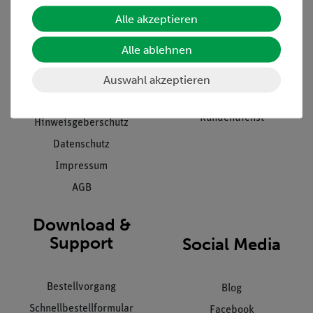
Unternehmen
Übersicht Service
Alle akzeptieren
Projekte und Lösungen
Beratung & Showroom
Alle ablehnen
Presse
Inventarisierungs- &
Einräumservice
Auswahl akzeptieren
Stellenangebote
Inbetriebnahme & Schulungen
Kontakt
Kundendienst
Hinweisgeberschutz
Datenschutz
Impressum
AGB
Download &
Support
Social Media
Bestellvorgang
Blog
Schnellbestellformular
Facebook