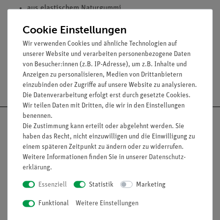
aus elastischem Naturgummi
gute Beständigkeit gegenüber Säuren und Laugen
Cookie Einstellungen
Farbe: rot Durchmesser unten: 5 mm bis 47 mm
Wir verwenden Cookies und ähnliche Technologien auf
unserer Website und verarbeiten personenbezogene Daten
von Besucher:innen (z.B. IP-Adresse), um z.B. Inhalte und
Anzeigen zu personalisieren, Medien von Drittanbietern
Versandkostenfrei ab 300,- €
einzubinden oder Zugriffe auf unsere Website zu analysieren.
Die Datenverarbeitung erfolgt erst durch gesetzte Cookies.
Wir teilen Daten mit Dritten, die wir in den Einstellungen
benennen.
Die Zustimmung kann erteilt oder abgelehnt werden. Sie
haben das Recht, nicht einzuwilligen und die Einwilligung zu
einem späteren Zeitpunkt zu ändern oder zu widerrufen.
Nach oben
Weitere Informationen finden Sie in unserer
Daten­schutz­
erklärung
.
Essenziell
Statistik
Marketing
Informationen
Service
Funktional
Weitere Einstellungen