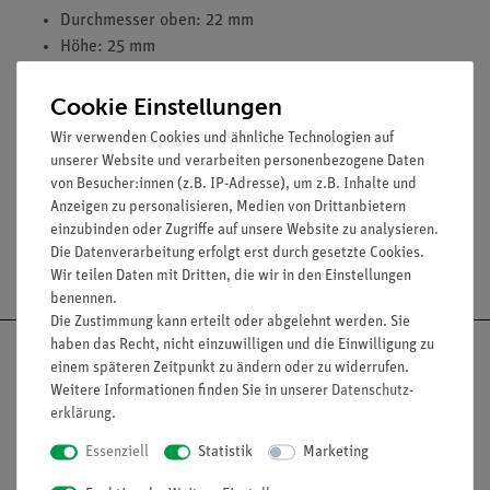
Durchmesser oben: 22 mm
Höhe: 25 mm
Durchmesser der Bohrung: 7 mm
passend für:
Cookie Einstellungen
Reagenzglas 18 x 180 mm und 20 x 180 mm
Wir verwenden Cookies und ähnliche Technologien auf
Geräte mit Stopfenbett SB 19
unserer Website und verarbeiten personenbezogene Daten
von Besucher:innen (z.B. IP-Adresse), um z.B. Inhalte und
Anzeigen zu personalisieren, Medien von Drittanbietern
einzubinden oder Zugriffe auf unsere Website zu analysieren.
Die Datenverarbeitung erfolgt erst durch gesetzte Cookies.
Versandkostenfrei ab 300,- €
Wir teilen Daten mit Dritten, die wir in den Einstellungen
benennen.
Die Zustimmung kann erteilt oder abgelehnt werden. Sie
haben das Recht, nicht einzuwilligen und die Einwilligung zu
einem späteren Zeitpunkt zu ändern oder zu widerrufen.
Weitere Informationen finden Sie in unserer
Daten­schutz­
erklärung
.
Nach oben
Essenziell
Statistik
Marketing