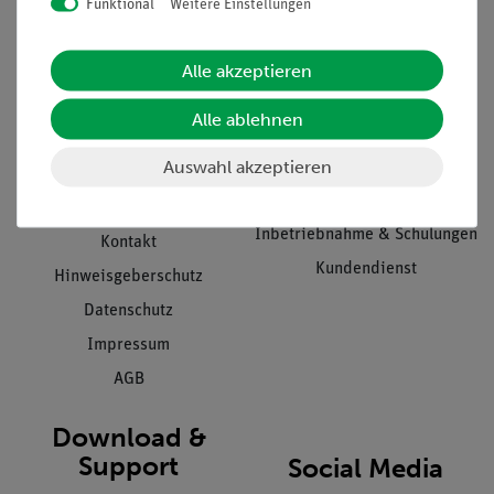
Funktional
Weitere Einstellungen
Informationen
Service
Alle akzeptieren
Unternehmen
Übersicht Service
Alle ablehnen
Projekte und Lösungen
Beratung & Showroom
Auswahl akzeptieren
Presse
Inventarisierungs- &
Einräumservice
Stellenangebote
Inbetriebnahme & Schulungen
Kontakt
Kundendienst
Hinweisgeberschutz
Datenschutz
Impressum
AGB
Download &
Support
Social Media