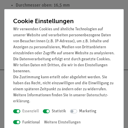
Durchmesser oben: 16,5 mm
Höhe: 20 mm
passend für:
Cookie Einstellungen
Reagenzglas 16 x 160 mm
Wir verwenden Cookies und ähnliche Technologien auf
unserer Website und verarbeiten personenbezogene Daten
von Besucher:innen (z.B. IP-Adresse), um z.B. Inhalte und
Anzeigen zu personalisieren, Medien von Drittanbietern
einzubinden oder Zugriffe auf unsere Website zu analysieren.
Versandkostenfrei ab 300,- €
Die Datenverarbeitung erfolgt erst durch gesetzte Cookies.
Wir teilen Daten mit Dritten, die wir in den Einstellungen
benennen.
Die Zustimmung kann erteilt oder abgelehnt werden. Sie
haben das Recht, nicht einzuwilligen und die Einwilligung zu
einem späteren Zeitpunkt zu ändern oder zu widerrufen.
Weitere Informationen finden Sie in unserer
Daten­schutz­
Nach oben
erklärung
.
Essenziell
Statistik
Marketing
Informationen
Service
Funktional
Weitere Einstellungen