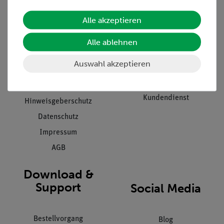
Alle akzeptieren
Unternehmen
Übersicht Service
Projekte und Lösungen
Beratung & Showroom
Alle ablehnen
Presse
Inventarisierungs- &
Auswahl akzeptieren
Einräumservice
Stellenangebote
Inbetriebnahme & Schulungen
Kontakt
Kundendienst
Hinweisgeberschutz
Datenschutz
Impressum
AGB
Download &
Support
Social Media
Bestellvorgang
Blog