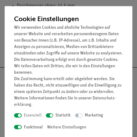
Durchmesser oben: 14,5 mm
Höhe: 20 mm
Cookie Einstellungen
Durchmesser der Bohrung: 7 mm
Wir verwenden Cookies und ähnliche Technologien auf
unserer Website und verarbeiten personenbezogene Daten
von Besucher:innen (z.B. IP-Adresse), um z.B. Inhalte und
Anzeigen zu personalisieren, Medien von Drittanbietern
Versandkostenfrei ab 300,- €
einzubinden oder Zugriffe auf unsere Website zu analysieren.
Die Datenverarbeitung erfolgt erst durch gesetzte Cookies.
Wir teilen Daten mit Dritten, die wir in den Einstellungen
benennen.
Die Zustimmung kann erteilt oder abgelehnt werden. Sie
haben das Recht, nicht einzuwilligen und die Einwilligung zu
einem späteren Zeitpunkt zu ändern oder zu widerrufen.
Nach oben
Weitere Informationen finden Sie in unserer
Daten­schutz­
erklärung
.
Essenziell
Statistik
Marketing
Informationen
Service
Funktional
Weitere Einstellungen