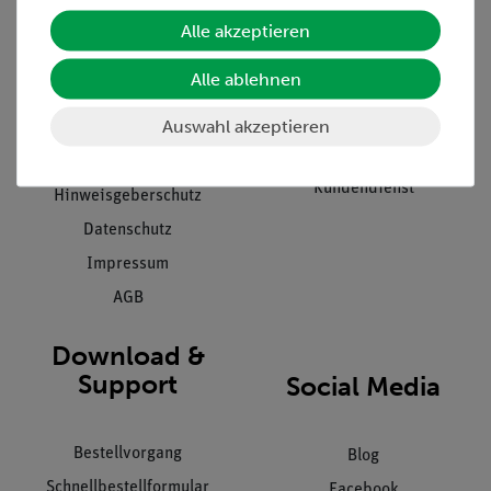
Unternehmen
Übersicht Service
Alle akzeptieren
Projekte und Lösungen
Beratung & Showroom
Alle ablehnen
Presse
Inventarisierungs- &
Einräumservice
Auswahl akzeptieren
Stellenangebote
Inbetriebnahme & Schulungen
Kontakt
Kundendienst
Hinweisgeberschutz
Datenschutz
Impressum
AGB
Download &
Support
Social Media
Bestellvorgang
Blog
Schnellbestellformular
Facebook