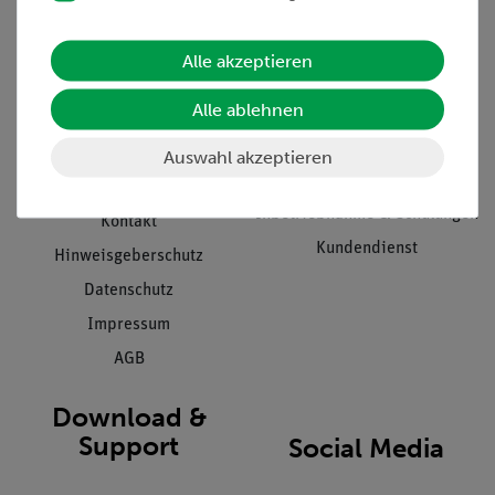
Informationen
Service
Alle akzeptieren
Unternehmen
Übersicht Service
Alle ablehnen
Projekte und Lösungen
Beratung & Showroom
Presse
Inventarisierungs- &
Auswahl akzeptieren
Einräumservice
Stellenangebote
Inbetriebnahme & Schulungen
Kontakt
Kundendienst
Hinweisgeberschutz
Datenschutz
Impressum
AGB
Download &
Support
Social Media