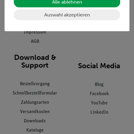
Alle ablehnen
Inbetriebnahme & Schulungen
Kontakt
Kundendienst
Hinweisgeberschutz
Auswahl akzeptieren
Datenschutz
Impressum
AGB
Download &
Support
Social Media
Bestellvorgang
Blog
Schnellbestellformular
Facebook
Zahlungsarten
YouTube
Versandkosten
LinkedIn
Downloads
Kataloge