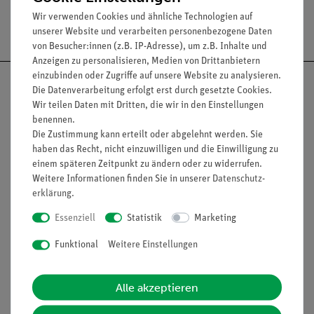
Wir verwenden Cookies und ähnliche Technologien auf
Versandkostenfrei ab 300,- €
unserer Website und verarbeiten personenbezogene Daten
von Besucher:innen (z.B. IP-Adresse), um z.B. Inhalte und
Anzeigen zu personalisieren, Medien von Drittanbietern
einzubinden oder Zugriffe auf unsere Website zu analysieren.
Die Datenverarbeitung erfolgt erst durch gesetzte Cookies.
Wir teilen Daten mit Dritten, die wir in den Einstellungen
benennen.
Nach oben
Die Zustimmung kann erteilt oder abgelehnt werden. Sie
haben das Recht, nicht einzuwilligen und die Einwilligung zu
einem späteren Zeitpunkt zu ändern oder zu widerrufen.
Weitere Informationen finden Sie in unserer
Daten­schutz­
Informationen
Service
erklärung
.
Essenziell
Statistik
Marketing
Unternehmen
Übersicht Service
Funktional
Weitere Einstellungen
Projekte und Lösungen
Beratung & Showroom
Presse
Inventarisierungs- &
Alle akzeptieren
Einräumservice
Stellenangebote