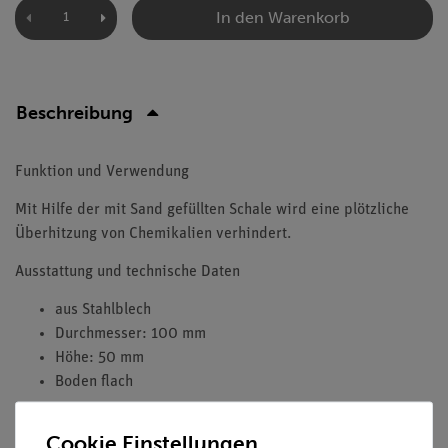
In den Warenkorb
Beschreibung
Funktion und Verwendung
Mit Hilfe der mit Sand gefüllten Schale wird eine plötzliche
Überhitzung von Chemikalien verhindert.
Ausstattung und technische Daten
aus Stahlblech
Durchmesser: 100 mm
Höhe: 50 mm
Boden flach
Cookie Einstellungen