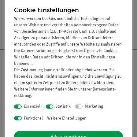
Durchmesser: 70 bis 185 mm
Cookie Einstellungen
Wir verwenden Cookies und ähnliche Technologien auf
unserer Website und verarbeiten personenbezogene Daten
von Besucher:innen (z.B. IP-Adresse), um z.B. Inhalte und
Versandkostenfrei ab 300,- €
Anzeigen zu personalisieren, Medien von Drittanbietern
einzubinden oder Zugriffe auf unsere Website zu analysieren.
Die Datenverarbeitung erfolgt erst durch gesetzte Cookies.
Wir teilen Daten mit Dritten, die wir in den Einstellungen
benennen.
Die Zustimmung kann erteilt oder abgelehnt werden. Sie
haben das Recht, nicht einzuwilligen und die Einwilligung zu
Nach oben
einem späteren Zeitpunkt zu ändern oder zu widerrufen.
Weitere Informationen finden Sie in unserer
Daten­schutz­
erklärung
.
Informationen
Service
Essenziell
Statistik
Marketing
Funktional
Weitere Einstellungen
Unternehmen
Übersicht Service
Projekte und Lösungen
Beratung & Showroom
Alle akzeptieren