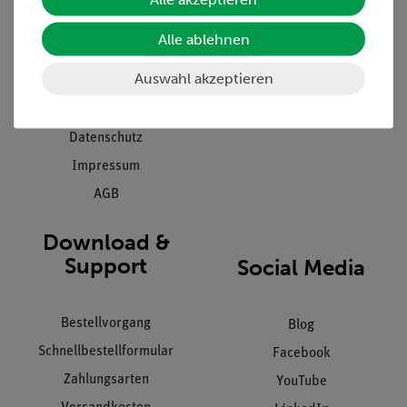
Presse
Inventarisierungs- &
Alle ablehnen
Einräumservice
Stellenangebote
Inbetriebnahme & Schulungen
Auswahl akzeptieren
Kontakt
Kundendienst
Hinweisgeberschutz
Datenschutz
Impressum
AGB
Download &
Support
Social Media
Bestellvorgang
Blog
Schnellbestellformular
Facebook
Zahlungsarten
YouTube