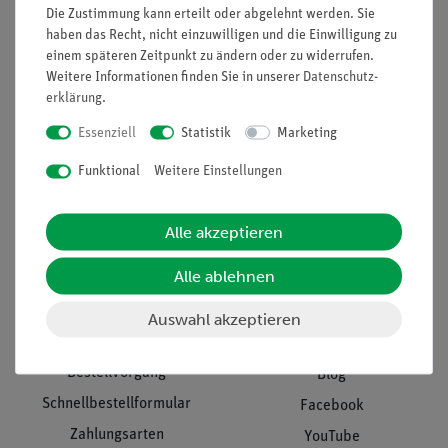
Projekte und Lösungen
Beratung & Showroom
Die Zustimmung kann erteilt oder abgelehnt werden. Sie
haben das Recht, nicht einzuwilligen und die Einwilligung zu
Presse
Inventarisierungs- &
einem späteren Zeitpunkt zu ändern oder zu widerrufen.
Einräumservice
Stellenangebote
Weitere Informationen finden Sie in unserer
Daten­schutz­
erklärung
.
Inbetriebnahme & Schulungen
Kontakt
Kundendienst
Essenziell
Statistik
Marketing
Hinweisgeberschutz
Datenschutz
Funktional
Weitere Einstellungen
Impressum
Alle akzeptieren
AGB
Alle ablehnen
Download &
Support
Social Media
Auswahl akzeptieren
Bestellvorgang
Blog
Schnellbestellformular
Facebook
Zahlungsarten
YouTube