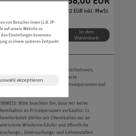
38,00 EUR
e sammeln!
45,22 EUR inkl. MwSt.
n von Besucher:innen (z.B. IP-
fe auf unsere Website zu
In den
in den Einstellungen benennen.
Warenkorb
igung zu einem späteren Zeitpunkt
nser Angebot richtet sich nur an Institutionen,
ildungseinrichtungen und autorisierte
uswahl akzeptieren
ertragshändler. Kein Verkauf an Privatpersonen und
icht autorisierte Wiederverkäufer.
INWEIS: Bitte beachten Sie, dass wir keine
hemikalien an Privatpersonen verkaufen. Lt.
hemVerbotsV dürfen wir Chemikalien nur an
utorisierte Wiederverkäufer und öffentliche
orschungs-, Untersuchungs- und Lehranstalten