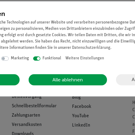
Sie können bis zu
38
Punkt
en
che Technologien auf unserer Website und verarbeiten personenbezogene Date
zeigen zu personalisieren, Medien von Drittanbietern einzubinden oder Zugrif
g erfolgt erst durch gesetzte Cookies. Wir teilen Daten mit Dritten, die wir 
 abgelehnt werden. Sie haben das Recht, nicht einzuwilligen und die Einwill
itere Informationen finden Sie in unserer
Daten­schutz­erklärung
.
Marketing
Funktional
Weitere Einstellungen
Download &
U
Support
Social Media
B
A
Alle ablehnen
V
n
Bestellvorgang
Blog
H
Schnellbestellformular
Facebook
C
Zahlungsarten
YouTube
C
a
Versandkosten
LinkedIn
F
Downloads