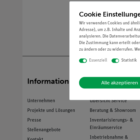
Cookie Einstellung
Wir verwenden Cookies und ähnli
Adresse), um z.B. Inhalte und An
analysieren. Die Datenverarbeitun
Die Zustimmung kann erteilt oder
zu ändern oder zu widerrufen. We
Essenziell
Statistik
Informationen
Service
Alle akzeptieren
Unternehmen
Übersicht Service
Projekte und Lösungen
Beratung & Showroom
Presse
Inventarisierungs- &
Einräumservice
Stellenangebote
Inbetriebnahme &
Kontakt