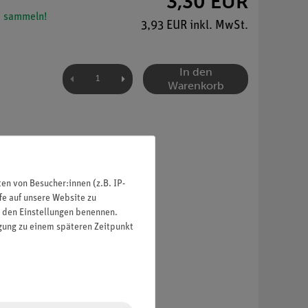
3,30 EUR
 sammeln!
3,93 EUR inkl. MwSt.
In den
Warenkorb
n von Besucher:innen (z.B. IP-
fe auf unsere Website zu
in den Einstellungen benennen.
igung zu einem späteren Zeitpunkt