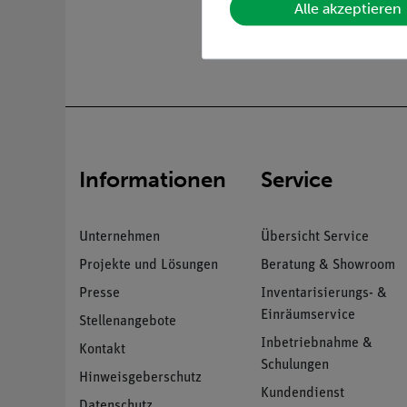
Alle akzeptieren
Informationen
Service
Unternehmen
Übersicht Service
Projekte und Lösungen
Beratung & Showroom
Presse
Inventarisierungs- &
Einräumservice
Stellenangebote
Inbetriebnahme &
Kontakt
Schulungen
Hinweisgeberschutz
Kundendienst
Datenschutz