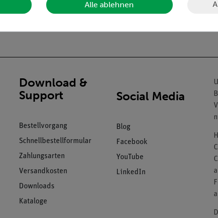
A
Alle ablehnen
Download &
U
Support
Social Media
B
V
n
Bestellvorgang
Blog
H
Schnellbestellformular
Facebook
C
Zahlungsarten
YouTube
C
a
Versandkosten
LinkedIn
F
Downloads
a
Kataloge
D