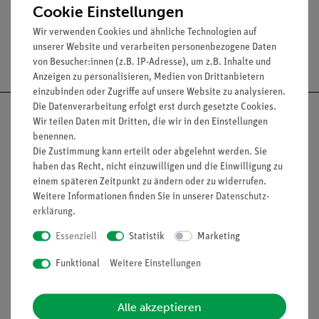
Cookie Einstellungen
Wir verwenden Cookies und ähnliche Technologien auf
unserer Website und verarbeiten personenbezogene Daten
Versandkostenfrei ab 300,- €
von Besucher:innen (z.B. IP-Adresse), um z.B. Inhalte und
Anzeigen zu personalisieren, Medien von Drittanbietern
einzubinden oder Zugriffe auf unsere Website zu analysieren.
Die Datenverarbeitung erfolgt erst durch gesetzte Cookies.
Wir teilen Daten mit Dritten, die wir in den Einstellungen
benennen.
Die Zustimmung kann erteilt oder abgelehnt werden. Sie
Nach oben
haben das Recht, nicht einzuwilligen und die Einwilligung zu
einem späteren Zeitpunkt zu ändern oder zu widerrufen.
Weitere Informationen finden Sie in unserer
Daten­schutz­
erklärung
.
Informationen
Service
Essenziell
Statistik
Marketing
Funktional
Weitere Einstellungen
Unternehmen
Übersicht Service
Projekte und Lösungen
Beratung & Showroom
Alle akzeptieren
Presse
Inventarisierungs- &