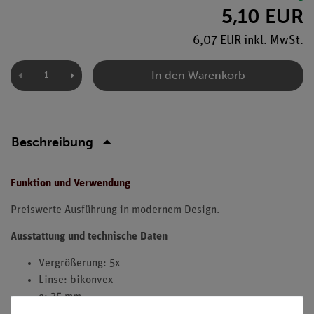
5,10 EUR
6,07 EUR inkl. MwSt.
In den Warenkorb
Beschreibung
Funktion und Verwendung
Preiswerte Ausführung in modernem Design.
Ausstattung und technische Daten
Vergrößerung: 5x
Linse: bikonvex
ø: 35 mm