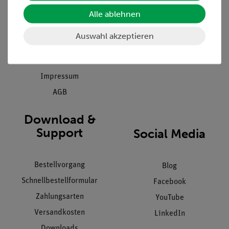
Einräumservice
Alle ablehnen
Stellenangebote
Inbetriebnahme & Schulungen
Kontakt
Auswahl akzeptieren
Kundendienst
Hinweisgeberschutz
Datenschutz
Impressum
AGB
Download &
Support
Social Media
Bestellvorgang
Blog
Schnellbestellformular
Facebook
Zahlungsarten
YouTube
Versandkosten
LinkedIn
Downloads