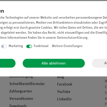
Sie können bis zu
7
Punkte
en
che Technologien auf unserer Website und verarbeiten personenbezogene Date
zeigen zu personalisieren, Medien von Drittanbietern einzubinden oder Zugrif
g erfolgt erst durch gesetzte Cookies. Wir teilen Daten mit Dritten, die wir 
 abgelehnt werden. Sie haben das Recht, nicht einzuwilligen und die Einwill
itere Informationen finden Sie in unserer
Daten­schutz­erklärung
.
Marketing
Funktional
Weitere Einstellungen
Download &
U
Support
Social Media
B
A
Alle ablehnen
V
n
Bestellvorgang
Blog
H
Schnellbestellformular
Facebook
C
Zahlungsarten
YouTube
C
a
Versandkosten
LinkedIn
F
Downloads