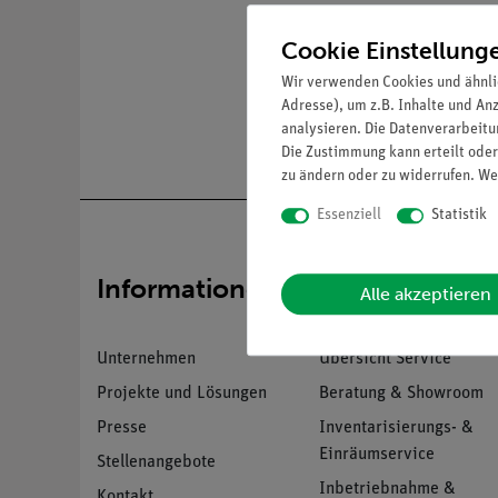
Cookie Einstellung
Wir verwenden Cookies und ähnli
Adresse), um z.B. Inhalte und An
analysieren. Die Datenverarbeitun
Die Zustimmung kann erteilt oder
zu ändern oder zu widerrufen. We
Essenziell
Statistik
Informationen
Service
Alle akzeptieren
Unternehmen
Übersicht Service
Projekte und Lösungen
Beratung & Showroom
Presse
Inventarisierungs- &
Einräumservice
Stellenangebote
Inbetriebnahme &
Kontakt