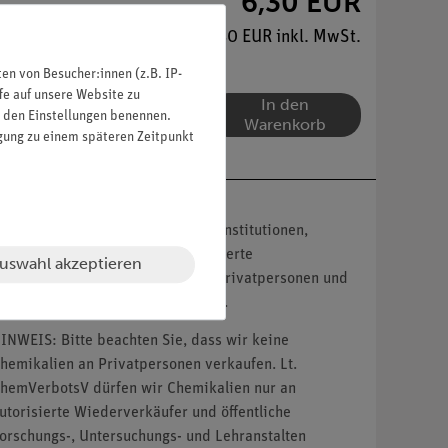
6,30 EUR
 sammeln!
7,50 EUR inkl. MwSt.
n von Besucher:innen (z.B. IP-
fe auf unsere Website zu
In den
in den Einstellungen benennen.
Warenkorb
igung zu einem späteren Zeitpunkt
nser Angebot richtet sich nur an Institutionen,
ildungseinrichtungen und autorisierte
uswahl akzeptieren
ertragshändler. Kein Verkauf an Privatpersonen und
icht autorisierte Wiederverkäufer.
INWEIS: Bitte beachten Sie, dass wir keine
hemikalien an Privatpersonen verkaufen. Lt.
hemVerbotsV dürfen wir Chemikalien nur an
utorisierte Wiederverkäufer und öffentliche
orschungs-, Untersuchungs- und Lehranstalten